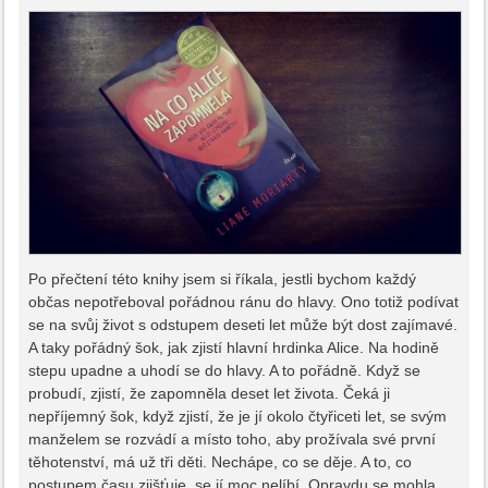
Po přečtení této knihy jsem si říkala, jestli bychom každý
občas nepotřeboval pořádnou ránu do hlavy. Ono totiž podívat
se na svůj život s odstupem deseti let může být dost zajímavé.
A taky pořádný šok, jak zjistí hlavní hrdinka Alice. Na hodině
stepu upadne a uhodí se do hlavy. A to pořádně. Když se
probudí, zjistí, že zapomněla deset let života. Čeká ji
nepříjemný šok, když zjistí, že je jí okolo čtyřiceti let, se svým
manželem se rozvádí a místo toho, aby prožívala své první
těhotenství, má už tři děti. Nechápe, co se děje. A to, co
postupem času zjišťuje, se jí moc nelíbí. Opravdu se mohla