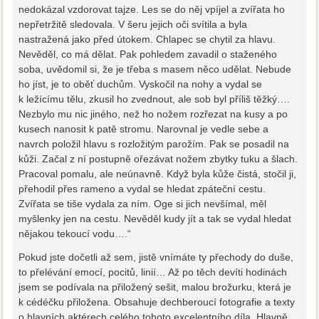
nedokázal vzdorovat tajze. Les se do něj vpíjel a zvířata ho
nepřetržitě sledovala. V šeru jejich oči svítila a byla
nastražená jako před útokem. Chlapec se chytil za hlavu.
Nevěděl, co má dělat. Pak pohledem zavadil o staženého
soba, uvědomil si, že je třeba s masem něco udělat. Nebude
ho jíst, je to oběť duchům. Vyskočil na nohy a vydal se
k ležícímu tělu, zkusil ho zvednout, ale sob byl příliš těžký….
Nezbylo mu nic jiného, než ho nožem rozřezat na kusy a po
kusech nanosit k patě stromu. Narovnal je vedle sebe a
navrch položil hlavu s rozložitým parožím. Pak se posadil na
kůži. Začal z ní postupně ořezávat nožem zbytky tuku a šlach.
Pracoval pomalu, ale neúnavně. Když byla kůže čistá, stočil ji,
přehodil přes rameno a vydal se hledat zpáteční cestu.
Zvířata se tiše vydala za ním. Oge si jich nevšímal, měl
myšlenky jen na cestu. Nevěděl kudy jít a tak se vydal hledat
nějakou tekoucí vodu….“
Pokud jste dočetli až sem, jistě vnímáte ty přechody do duše,
to přelévání emocí, pocitů, linií… Až po těch devíti hodinách
jsem se podívala na přiložený sešit, malou brožurku, která je
k cédéčku přiložena. Obsahuje dechberoucí fotografie a texty
o hlavních aktérech celého tohoto excelentního díla. Hlavně