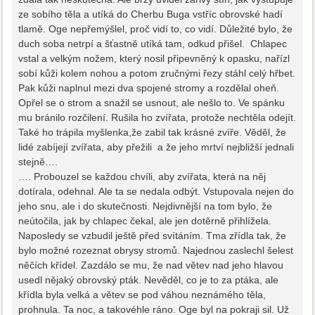
ze sobího těla a utíká do Cherbu Buga vstříc obrovské hadí
tlamě. Oge nepřemýšlel, proč vidí to, co vidí. Důležité bylo, že
duch soba netrpí a šťastně utíká tam, odkud přišel. Chlapec
vstal a velkým nožem, který nosil připevněný k opasku, nařízl
sobí kůži kolem nohou a potom zručnými řezy stáhl celý hřbet.
Pak kůži naplnul mezi dva spojené stromy a rozdělal oheň.
Opřel se o strom a snažil se usnout, ale nešlo to. Ve spánku
mu bránilo rozčilení. Rušila ho zvířata, protože nechtěla odejít.
Také ho trápila myšlenka,že zabil tak krásné zvíře. Věděl, že
lidé zabíjejí zvířata, aby přežili a že jeho mrtví nejbližší jednali
stejně….
…. Probouzel se každou chvíli, aby zvířata, která na něj
dotírala, odehnal. Ale ta se nedala odbýt. Vstupovala nejen do
jeho snu, ale i do skutečnosti. Nejdivnější na tom bylo, že
neútočila, jak by chlapec čekal, ale jen dotěrně přihlížela.
Naposledy se vzbudil ještě před svítáním. Tma zřídla tak, že
bylo možné rozeznat obrysy stromů. Najednou zaslechl šelest
něčích křídel. Zazdálo se mu, že nad větev nad jeho hlavou
usedl nějaký obrovský pták. Nevěděl, co je to za ptáka, ale
křídla byla velká a větev se pod váhou neznámého těla,
prohnula. Ta noc, a takovéhle ráno. Oge byl na pokraji sil. Už