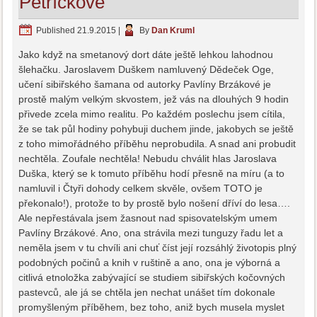
Petříčkové
Published
21.9.2015
|
By
Dan Kruml
Jako když na smetanový dort dáte ještě lehkou lahodnou
šlehačku. Jaroslavem Duškem namluvený Dědeček Oge,
učení sibiřského šamana od autorky Pavlíny Brzákové je
prostě malým velkým skvostem, jež vás na dlouhých 9 hodin
přivede zcela mimo realitu. Po každém poslechu jsem cítila,
že se tak půl hodiny pohybuji duchem jinde, jakobych se ještě
z toho mimořádného příběhu neprobudila. A snad ani probudit
nechtěla. Zoufale nechtěla! Nebudu chválit hlas Jaroslava
Duška, který se k tomuto příběhu hodí přesně na míru (a to
namluvil i Čtyři dohody celkem skvěle, ovšem TOTO je
překonalo!), protože to by prostě bylo nošení dříví do lesa….
Ale nepřestávala jsem žasnout nad spisovatelským umem
Pavlíny Brzákové. Ano, ona strávila mezi tunguzy řadu let a
neměla jsem v tu chvíli ani chuť číst její rozsáhlý životopis plný
podobných počinů a knih v ruštině a ano, ona je výborná a
citlivá etnoložka zabývající se studiem sibiřských kočovných
pastevců, ale já se chtěla jen nechat unášet tím dokonale
promyšleným příběhem, bez toho, aniž bych musela myslet