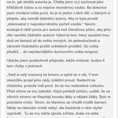
na to, jak skvělá autorka je. Chtěla jsem si ji zachovat jako
křišťálově čistou a co nejvíce neznámou osobu. Ba dokonce
jsem chvílemi měla pocit, že je to jedno z těch děl, u kterých si
přejete, aby neměli žádného autora. Aby to byla prostě
„dokonalost z neposkvrněného početí vzešlá.“ Nevím,
existuje-li větší pocta pro autora než čtenářovo přání, aby jeho
dílo nemělo žádného autora! Výborný text, který zanášel mou
duši ve fantazii až do světa mrtvých, do jednoduchosti a
zároveň hlubokého prožití světských prožitků. Do světa
předků… do nejniternějšího duchovního světa tunguzú.
Ukázku jsem poslechově přepsala, takže omluvte, budou-li
tam chyby v jménech.
„Sedl si celý unavený ke kmenu a opřel se o něj. V tom
okamžiku projel jeho zády zvláštní proud. Nadechl se
zhluboka, protože měl pocit, že se mu nedostává vzduchu.
Před očima se mu zatmělo. Když pohlédl vzhůru, uviděl, že ve
větvích stromu se třepotají kousky látky a nějaké šátky. Bylo to
posvátné místo. Strom, ke kterému se chodili modlit šamani.
Nikdy na takovém místě nebyl, ale častokrát o něm slyšel
vyprávět. Tu se mu náhle zjevila zvířata, brala na sebe