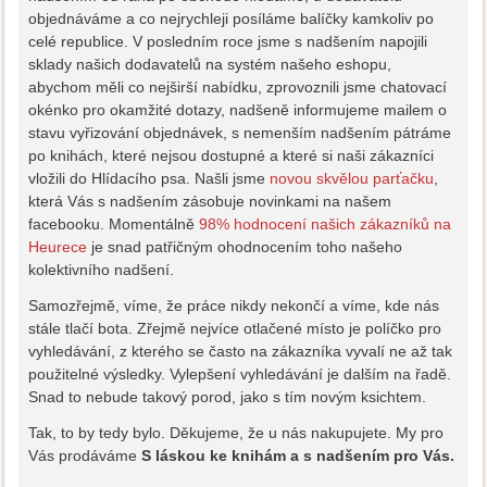
objednáváme a co nejrychleji posíláme balíčky kamkoliv po
celé republice. V posledním roce jsme s nadšením napojili
sklady našich dodavatelů na systém našeho eshopu,
abychom měli co nejširší nabídku, zprovoznili jsme chatovací
okénko pro okamžité dotazy, nadšeně informujeme mailem o
stavu vyřizování objednávek, s nemenším nadšením pátráme
po knihách, které nejsou dostupné a které si naši zákazníci
vložili do Hlídacího psa. Našli jsme
novou skvělou parťačku
,
která Vás s nadšením zásobuje novinkami na našem
facebooku. Momentálně
98% hodnocení našich zákazníků na
Heurece
je snad patřičným ohodnocením toho našeho
kolektivního nadšení.
Samozřejmě, víme, že práce nikdy nekončí a víme, kde nás
stále tlačí bota. Zřejmě nejvíce otlačené místo je políčko pro
vyhledávání, z kterého se často na zákazníka vyvalí ne až tak
použitelné výsledky. Vylepšení vyhledávání je dalším na řadě.
Snad to nebude takový porod, jako s tím novým ksichtem.
Tak, to by tedy bylo. Děkujeme, že u nás nakupujete. My pro
Vás prodáváme
S láskou ke knihám a s nadšením pro Vás.