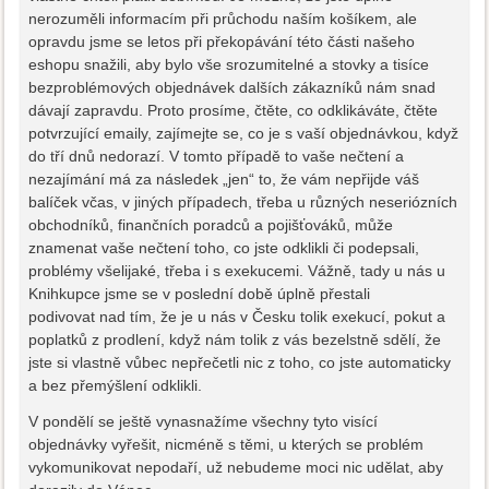
nerozuměli informacím při průchodu naším košíkem, ale
opravdu jsme se letos při překopávání této části našeho
eshopu snažili, aby bylo vše srozumitelné a stovky a tisíce
bezproblémových objednávek dalších zákazníků nám snad
dávají zapravdu. Proto prosíme, čtěte, co odklikáváte, čtěte
potvrzující emaily, zajímejte se, co je s vaší objednávkou, když
do tří dnů nedorazí. V tomto případě to vaše nečtení a
nezajímání má za následek „jen“ to, že vám nepřijde váš
balíček včas, v jiných případech, třeba u různých neseriózních
obchodníků, finančních poradců a pojišťováků, může
znamenat vaše nečtení toho, co jste odklikli či podepsali,
problémy všelijaké, třeba i s exekucemi. Vážně, tady u nás u
Knihkupce jsme se v poslední době úplně přestali
podivovat nad tím, že je u nás v Česku tolik exekucí, pokut a
poplatků z prodlení, když nám tolik z vás bezelstně sdělí, že
jste si vlastně vůbec nepřečetli nic z toho, co jste automaticky
a bez přemýšlení odklikli.
V pondělí se ještě vynasnažíme všechny tyto visící
objednávky vyřešit, nicméně s těmi, u kterých se problém
vykomunikovat nepodaří, už nebudeme moci nic udělat, aby