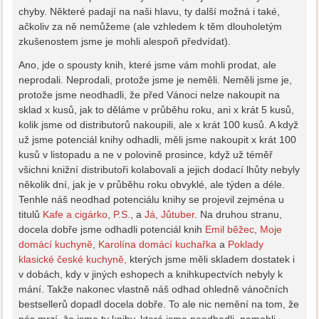
chyby. Některé padají na naši hlavu, ty další možná i také,
ačkoliv za ně nemůžeme (ale vzhledem k těm dlouholetým
zkušenostem jsme je mohli alespoň předvídat).
Ano, jde o spousty knih, které jsme vám mohli prodat, ale
neprodali. Neprodali, protože jsme je neměli. Neměli jsme je,
protože jsme neodhadli, že před Vánoci nelze nakoupit na
sklad x kusů, jak to děláme v průběhu roku, ani x krát 5 kusů,
kolik jsme od distributorů nakoupili, ale x krát 100 kusů. A když
už jsme potenciál knihy odhadli, měli jsme nakoupit x krát 100
kusů v listopadu a ne v polovině prosince, když už téměř
všichni knižní distributoři kolabovali a jejich dodací lhůty nebyly
několik dní, jak je v průběhu roku obvyklé, ale týden a déle.
Tenhle náš neodhad potenciálu knihy se projevil zejména u
titulů
Kafe a cigárko
,
P.S.
, a
Já, Jůtuber
. Na druhou stranu,
docela dobře jsme odhadli potenciál knih
Emil běžec
,
Moje
domácí kuchyně
,
Karolína domácí kuchařka
a
Poklady
klasické české kuchyně,
kterých jsme měli skladem dostatek i
v dobách, kdy v jiných eshopech a knihkupectvích nebyly k
mání. Takže nakonec vlastně náš odhad ohledně vánočních
bestsellerů dopadl docela dobře. To ale nic nemění na tom, že
nás mrzí, že jsme ty knihy, které jsme neodhadli, nemohli