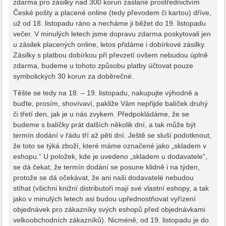
zdarma pro zásilky nad 300 korun zaslané prostřednictvím
České pošty a placené online (tedy převodem či kartou) dříve,
už od 18. listopadu ráno a necháme ji běžet do 19. listopadu
večer. V minulých letech jsme dopravu zdarma poskytovali jen
u zásilek placených online, letos přidáme i dobírkové zásilky.
Zásilky s platbou dobírkou při převzetí ovšem nebudou úplně
zdarma, budeme u tohoto způsobu platby účtovat pouze
symbolických 30 korun za doběrečné.
Těšte se tedy na 18. – 19. listopadu, nakupujte výhodně a
buďte, prosím, shovívaví, pakliže Vám nepřijde balíček druhý
či třetí den, jak je u nás zvykem. Předpokládáme, že se
budeme s balíčky prát dalších několik dní, a tak může být
termín dodání v řádu tří až pěti dní. Ještě se sluší podotknout,
že toto se týká zboží, které máme označené jako „skladem v
eshopu.“ U položek, kde je uvedeno „skladem u dodavatele“,
se dá čekat, že termín dodání se posune klidně i na týden,
protože se dá očekávat, že ani naši dodavatelé nebudou
stíhat (všichni knižní distributoři mají své vlastní eshopy, a tak
jako v minulých letech asi budou upřednostňovat vyřízení
objednávek pro zákazníky svých eshopů před objednávkami
velkoobchodních zákazníků). Nicméně, od 19. listopadu je do