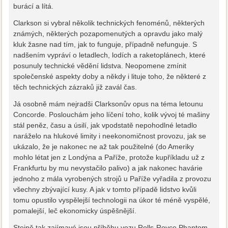
burácí a lítá.
Clarkson si vybral několik technických fenoménů, některých
známých, některých pozapomenutých a opravdu jako malý
kluk žasne nad tím, jak to funguje, případně nefunguje. S
nadšením vypráví o letadlech, lodích a raketoplánech, které
posunuly technické vědění lidstva. Neopomene zmínit
společenské aspekty doby a někdy i lituje toho, že některé z
těch technických zázraků již zavál čas.
Já osobně mám nejradši Clarksonův opus na téma letounu
Concorde. Poslouchám jeho líčení toho, kolik vývoj té mašiny
stál peněz, času a úsilí, jak vpodstatě nepohodlné letadlo
naráželo na hlukové limity i neekonomičnost provozu, jak se
ukázalo, že je nakonec ne až tak použitelné (do Ameriky
mohlo létat jen z Londýna a Paříže, protože kupříkladu už z
Frankfurtu by mu nevystačilo palivo) a jak nakonec havárie
jednoho z mála vyrobených strojů u Paříže vyřadila z provozu
všechny zbývající kusy. A jak v tomto případě lidstvo kvůli
tomu opustilo vyspělejší technologii na úkor té méně vyspělé,
pomalejší, leč ekonomicky úspěšnější.
Stejně tak zajímavé jsou příběhu vozu Rolls-Royce Phantom,