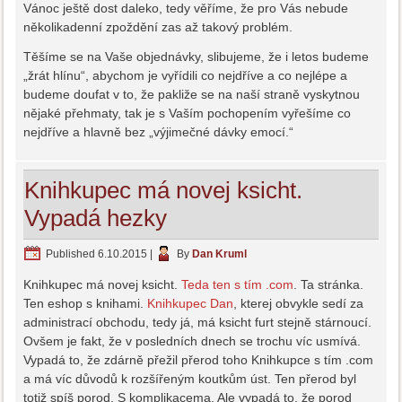
Vánoc ještě dost daleko, tedy věříme, že pro Vás nebude
několikadenní zpoždění zas až takový problém.
Těšíme se na Vaše objednávky, slibujeme, že i letos budeme
„žrát hlínu“, abychom je vyřídili co nejdříve a co nejlépe a
budeme doufat v to, že pakliže se na naší straně vyskytnou
nějaké přehmaty, tak je s Vaším pochopením vyřešíme co
nejdříve a hlavně bez „výjimečné dávky emocí.“
Knihkupec má novej ksicht.
Vypadá hezky
Published
6.10.2015
|
By
Dan Kruml
Knihkupec má novej ksicht.
Teda ten s tím .com
. Ta stránka.
Ten eshop s knihami.
Knihkupec Dan
, kterej obvykle sedí za
administrací obchodu, tedy já, má ksicht furt stejně stárnoucí.
Ovšem je fakt, že v posledních dnech se trochu víc usmívá.
Vypadá to, že zdárně přežil přerod toho Knihkupce s tím .com
a má víc důvodů k rozšířeným koutkům úst. Ten přerod byl
totiž spíš porod. S komplikacema. Ale vypadá to, že porod