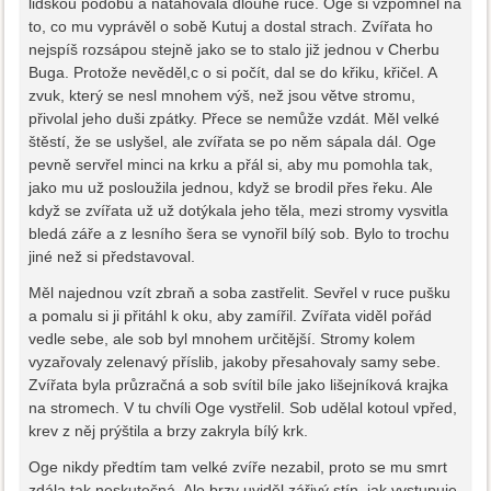
lidskou podobu a natahovala dlouhé ruce. Oge si vzpomněl na
to, co mu vyprávěl o sobě Kutuj a dostal strach. Zvířata ho
nejspíš rozsápou stejně jako se to stalo již jednou v Cherbu
Buga. Protože nevěděl,c o si počít, dal se do křiku, křičel. A
zvuk, který se nesl mnohem výš, než jsou větve stromu,
přivolal jeho duši zpátky. Přece se nemůže vzdát. Měl velké
štěstí, že se uslyšel, ale zvířata se po něm sápala dál. Oge
pevně servřel minci na krku a přál si, aby mu pomohla tak,
jako mu už posloužila jednou, když se brodil přes řeku. Ale
když se zvířata už už dotýkala jeho těla, mezi stromy vysvitla
bledá záře a z lesního šera se vynořil bílý sob. Bylo to trochu
jiné než si představoval.
Měl najednou vzít zbraň a soba zastřelit. Sevřel v ruce pušku
a pomalu si ji přitáhl k oku, aby zamířil. Zvířata viděl pořád
vedle sebe, ale sob byl mnohem určitější. Stromy kolem
vyzařovaly zelenavý příslib, jakoby přesahovaly samy sebe.
Zvířata byla průzračná a sob svítil bíle jako lišejníková krajka
na stromech. V tu chvíli Oge vystřelil. Sob udělal kotoul vpřed,
krev z něj prýštila a brzy zakryla bílý krk.
Oge nikdy předtím tam velké zvíře nezabil, proto se mu smrt
zdála tak neskutečná. Ale brzy uviděl zářivý stín, jak vystupuje