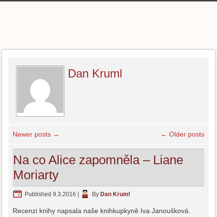
Dan Kruml
Newer posts
→
←
Older posts
Na co Alice zapomněla – Liane
Moriarty
Published
9.3.2016
|
By
Dan Kruml
Recenzi knihy napsala naše knihkupkyně Iva Janoušková.