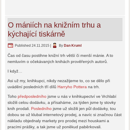
O mániích na knižním trhu a
kýchající tiskárně
Published
24.11.2015
|
By
Dan Kruml
Čas od času postihne knižní trh větší či menší mánie. A to
nemluvím o očekávaných knihách prověřených autorů.
I když…
Asi už my, knihkupci, nikdy nezažijeme to, co se dělo při
uvádění posledních tří dílů
Harryho Pottera
na trh.
Toho
předposledního
jsme u nás v knihkupectví ve Vrchlabí
složili celou dodávku, a přísaháme, za týden jsme ty stovky
knih prodali.
Posledního
jsme už složili jen půl dodávky, tou
dobou se už klubal internetový prodej, a navíc si značnou část
nákladu objednaly markety pro prodej mezi houskami a
pracími prášky, a tak jsme už poněkud paběrkovali.