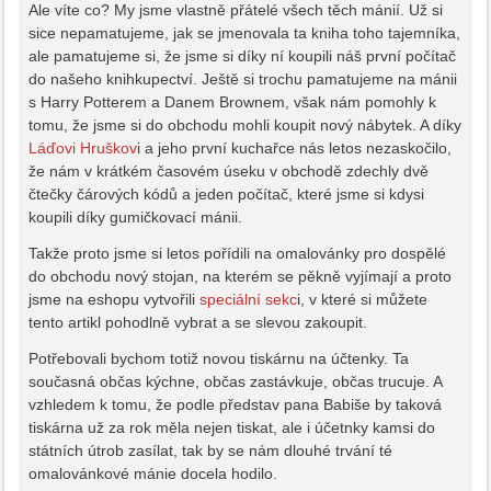
Ale víte co? My jsme vlastně přátelé všech těch mánií. Už si
sice nepamatujeme, jak se jmenovala ta kniha toho tajemníka,
ale pamatujeme si, že jsme si díky ní koupili náš první počítač
do našeho knihkupectví. Ještě si trochu pamatujeme na mánii
s Harry Potterem a Danem Brownem, však nám pomohly k
tomu, že jsme si do obchodu mohli koupit nový nábytek. A díky
Láďovi Hruškov
i a jeho první kuchařce nás letos nezaskočilo,
že nám v krátkém časovém úseku v obchodě zdechly dvě
čtečky čárových kódů a jeden počítač, které jsme si kdysi
koupili díky gumičkovací mánii.
Takže proto jsme si letos pořídili na omalovánky pro dospělé
do obchodu nový stojan, na kterém se pěkně vyjímají a proto
jsme na eshopu vytvořili
speciální sekc
i, v které si můžete
tento artikl pohodlně vybrat a se slevou zakoupit.
Potřebovali bychom totiž novou tiskárnu na účtenky. Ta
současná občas kýchne, občas zastávkuje, občas trucuje. A
vzhledem k tomu, že podle představ pana Babiše by taková
tiskárna už za rok měla nejen tiskat, ale i účetnky kamsi do
státních útrob zasílat, tak by se nám dlouhé trvání té
omalovánkové mánie docela hodilo.