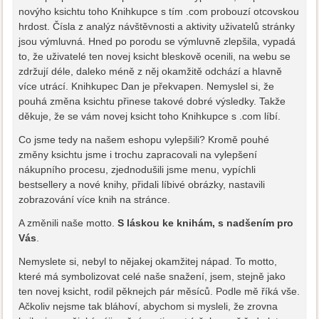
novýho ksichtu toho Knihkupce s tím .com probouzí otcovskou
hrdost. Čísla z analýz návštěvnosti a aktivity uživatelů stránky
jsou výmluvná. Hned po porodu se výmluvně zlepšila, vypadá
to, že uživatelé ten novej ksicht bleskově ocenili, na webu se
zdržují déle, daleko méně z něj okamžitě odchází a hlavně
více utrácí. Knihkupec Dan je překvapen. Nemyslel si, že
pouhá změna ksichtu přinese takové dobré výsledky. Takže
děkuje, že se vám novej ksicht toho Knihkupce s .com líbí.
Co jsme tedy na našem eshopu vylepšili? Kromě pouhé
změny ksichtu jsme i trochu zapracovali na vylepšení
nákupního procesu, zjednodušili jsme menu, vypíchli
bestsellery a nové knihy, přidali líbivé obrázky, nastavili
zobrazování více knih na stránce.
A změnili naše motto.
S láskou ke knihám, s nadšením pro
Vás
.
Nemyslete si, nebyl to nějakej okamžitej nápad. To motto,
které má symbolizovat celé naše snažení, jsem, stejně jako
ten novej ksicht, rodil pěknejch pár měsíců. Podle mě říká vše.
Ačkoliv nejsme tak bláhoví, abychom si mysleli, že zrovna