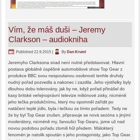
Vím, že máš duši – Jeremy
Clarkson – audiokniha
Published
22.9.2015
|
By
Dan Kruml
Jeremyho Clarksona snad není nutné představovat. Hlavní
postava globálně úspěšné automobilové show Top Gear z
produkce BBC svou nespoutanou osobností tenhle druhdy
nudný pořad pozvedla a nakonec i zazdila. Jeho výstřelky byly
dlouhou dobu tolerovány, jak by ne, když pořad přinášel do
kasy britské veřejnoprávní televize miliónové zisky, nicméně
jeho tečka produkčnímu, který mu opomněl zařídit po
natáčení teplé jídlo, byla i tečkou za tímto pořadem. Tedy ne
že by byl Top Gear zrušen, připravuje se nová sezóna s jinými
moderátory, nicméně my, fanoušci Top Gearu, jsme už nad
novou podobou pořadu zlomili hůl předem. Málokterý
fenomén je natolik spoután s jeho protagonisty, jako Top Gear.