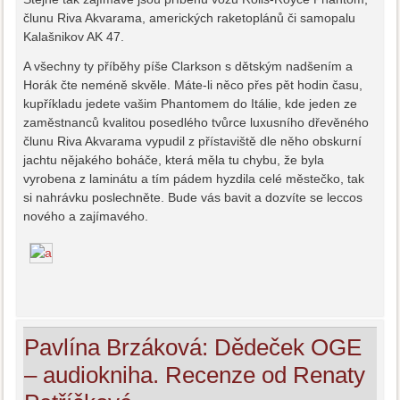
člunu Riva Akvarama, amerických raketoplánů či samopalu
Kalašnikov AK 47.
A všechny ty příběhy píše Clarkson s dětským nadšením a
Horák čte neméně skvěle. Máte-li něco přes pět hodin času,
kupříkladu jedete vašim Phantomem do Itálie, kde jeden ze
zaměstnanců kvalitou posedlého tvůrce luxusního dřevěného
člunu Riva Akvarama vypudil z přístaviště dle něho obskurní
jachtu nějakého boháče, která měla tu chybu, že byla
vyrobena z laminátu a tím pádem hyzdila celé městečko, tak
si nahrávku poslechněte. Bude vás bavit a dozvíte se leccos
nového a zajímavého.
Pavlína Brzáková: Dědeček OGE
– audiokniha. Recenze od Renaty