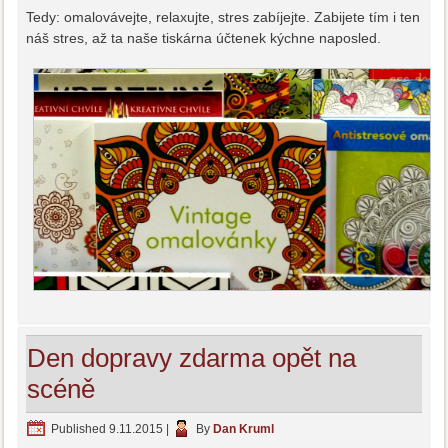
Tedy: omalovávejte, relaxujte, stres zabíjejte. Zabijete tím i ten
náš stres, až ta naše tiskárna účtenek kýchne naposled.
Den dopravy zdarma opět na
scéně
Published
9.11.2015
|
By
Dan Kruml