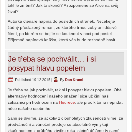
takhle změnit? Jak to skončí? A rozpomene se Alice na svůj
život?
Autorka čtenáře napíná do posledních stránek. Nečekejte
žádný přeslazený román, ze kterého trnou zuby ani děsivé
čtení, po kterém se bojíte se kouknout v noci pod postel.
Příjemně napínavá knížka, která vás bude rozhodně bavit.
Je třeba se pochválit… i si
posypat hlavu popelem
Published
19.12.2015
|
By
Dan Kruml
Je třeba se jak pochválit, tak si i posypat hlavu popelem. Obě
alternativy hodnocení našeho snažení sice už činí naši
zákazníci při hodnocení na
Heurece
, ale proč k tomu nepřidat
něco našeho osobního.
Sami se divíme, že ačkoliv z dlouholetých zkušeností víme, že
předvánoční a vánoční prodeje se absolutně vymykají
zkušenostem z průběhu zbytku roku, stejně děláme ty samé