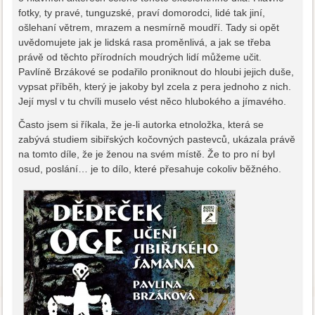
fotky, ty pravé, tunguzské, praví domorodci, lidé tak jiní,
ošlehaní větrem, mrazem a nesmírně moudří. Tady si opět
uvědomujete jak je lidská rasa proměnlivá, a jak se třeba
právě od těchto přírodních moudrých lidí můžeme učit.
Pavlíně Brzákové se podařilo proniknout do hloubi jejich duše,
vypsat příběh, který je jakoby byl zcela z pera jednoho z nich.
Její mysl v tu chvíli muselo vést něco hlubokého a jímavého.
Často jsem si říkala, že je-li autorka etnoložka, která se
zabývá studiem sibiřských kočovných pastevců, ukázala právě
na tomto díle, že je ženou na svém místě. Že to pro ní byl
osud, poslání… je to dílo, které přesahuje cokoliv běžného.