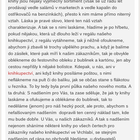
knihy jsou nějaký výjimečný sortiment (však se už řadu let
prodávají vedle salámů v marketech a vedle kapalin do
ostřikovačů na benzínkách), přesto k nim máme přímo niterný
vztah. Láska je pravé slovo, které ten náš vztah
charakterizuje. A tak se s nimi laskáme, hladíme je po hřbetu,
pokud nějakou, která už dlouho leží v regálu našeho
knihkupectví, z regálu vytáhneme, tak ji něžně ofoukneme,
abychom ji zbavili té trochy ulpělého prachu, a když je balíme
do zásilek, které pak míří k našim zákazníkům, tak je obvykle
oblékneme do festovního obleku z bublinek a kartónu, jen aby
cestou nepřišly k nějaké bolístce. Kdepak, u nás, ani v
knihkupectví
, ani když knihy posíláme poštou, s nimi
neflákneme na pult či do balíku, jak se občas stane s flákotou
u řezníka. To by tedy byla první půlka našeho nového motta. A
ta druhá: S nadšením pro Vás, ta zase sděluje, že jak ty knihy
laskáme a ofukujeme a oblékáme do bublinek, tak to
neděláme (jenom) pro náš hezký pocit, ale proto, abychom s
nefalšovaným nadšením dopravili ten cenný náklad tam, kde
mu bude dobře. U Vás, u našich zákazníků. A tak s nadšením
nejenom sháníme některé knihy po všech čertech pro
zákazníky našeho knihkupectví ve Vrchlabí, se stejným
nadšením od rána po obchodě hledáme, u dodavatelů