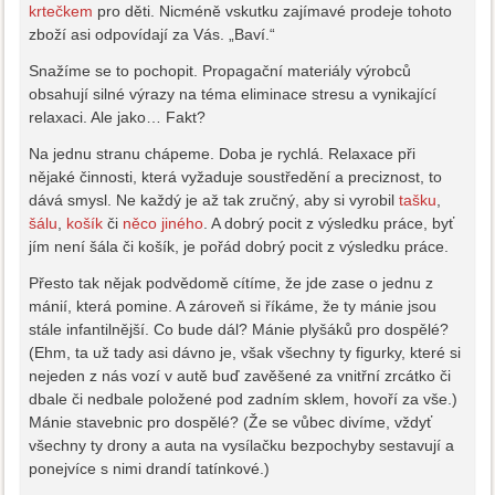
krtečkem
pro děti. Nicméně vskutku zajímavé prodeje tohoto
zboží asi odpovídají za Vás. „Baví.“
Snažíme se to pochopit. Propagační materiály výrobců
obsahují silné výrazy na téma eliminace stresu a vynikající
relaxaci. Ale jako… Fakt?
Na jednu stranu chápeme. Doba je rychlá. Relaxace při
nějaké činnosti, která vyžaduje soustředění a preciznost, to
dává smysl. Ne každý je až tak zručný, aby si vyrobil
tašku
,
šálu
,
košík
či
něco jiného
. A dobrý pocit z výsledku práce, byť
jím není šála či košík, je pořád dobrý pocit z výsledku práce.
Přesto tak nějak podvědomě cítíme, že jde zase o jednu z
mánií, která pomine. A zároveň si říkáme, že ty mánie jsou
stále infantilnější. Co bude dál? Mánie plyšáků pro dospělé?
(Ehm, ta už tady asi dávno je, však všechny ty figurky, které si
nejeden z nás vozí v autě buď zavěšené za vnitřní zrcátko či
dbale či nedbale položené pod zadním sklem, hovoří za vše.)
Mánie stavebnic pro dospělé? (Že se vůbec divíme, vždyť
všechny ty drony a auta na vysílačku bezpochyby sestavují a
ponejvíce s nimi drandí tatínkové.)