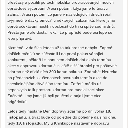
přesčasy a pocítili po těch několika propracovaných nocích
opravdové vyčerpání. A asi i potom, když jsme tu únavu
zahnali. A asi i potom, co jsme v následujících dnech řešili
„výjimečné dávky emocí“ u některých zákazníků, které jsme
oproti očekávání nestihli obsloužit do tří či spíše sedmi dnů.
Přesto jsme ale dostali lekci, že propříště bude asi lépe se
lépe připravit.
Nicméně, v dalších letech už to tak hrozné nebylo. Zaprvé:
dalších ročníků se zúčastnili i na první pokus váhající
konkurenti, někteří i s bonusem dalších dní okolo termínu
akce s dopravou zdarma či s ještě nižší hranicí pro poštovné
zdarma než oficiálních 300 korun nákupu. Zadruhé: Heureka
po předchozích zkušenostech posunula termín akce do
snesitelnějšího dřívějšího termínu. Zatřetí: média už
neposkytla tolik prostoru zdarma pro medializaci akce.
Začtvrté: i my jsme již byli poučeni a najali jsme více
brigádníků.
Letos tedy nastane Den dopravy zdarma po dni volna
18.
listopadu
, a trvat bude od poledne do poledne dalšího dne,
tedy
19. listopadu
. My u Knihkupce nastavíme dopravu