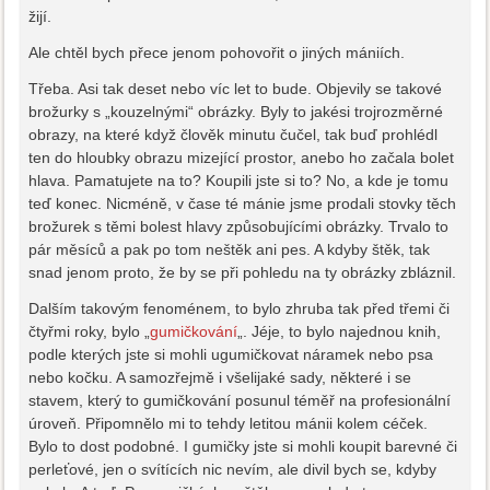
žijí.
Ale chtěl bych přece jenom pohovořit o jiných mániích.
Třeba. Asi tak deset nebo víc let to bude. Objevily se takové
brožurky s „kouzelnými“ obrázky. Byly to jakési trojrozměrné
obrazy, na které když člověk minutu čučel, tak buď prohlédl
ten do hloubky obrazu mizející prostor, anebo ho začala bolet
hlava. Pamatujete na to? Koupili jste si to? No, a kde je tomu
teď konec. Nicméně, v čase té mánie jsme prodali stovky těch
brožurek s těmi bolest hlavy způsobujícími obrázky. Trvalo to
pár měsíců a pak po tom neštěk ani pes. A kdyby štěk, tak
snad jenom proto, že by se při pohledu na ty obrázky zbláznil.
Dalším takovým fenoménem, to bylo zhruba tak před třemi či
čtyřmi roky, bylo „
gumičkování
„. Jéje, to bylo najednou knih,
podle kterých jste si mohli ugumičkovat náramek nebo psa
nebo kočku. A samozřejmě i všelijaké sady, některé i se
stavem, který to gumičkování posunul téměř na profesionální
úroveň. Připomnělo mi to tehdy letitou mánii kolem céček.
Bylo to dost podobné. I gumičky jste si mohli koupit barevné či
perleťové, jen o svítících nic nevím, ale divil bych se, kdyby