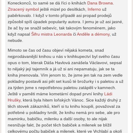
Koneckonců, to samé se dá říci o knihách
Dana Browna
.
Ztracený symbol
ještě mizel po desítkách,
Inferno
už
paběrkovalo. I když v tomto případě asi propad prodejů
způsobil spíš úpadek popularity autora. I jemu je už asi jasné,
že ač by se snažil sebevíc, tak takovým fenoménem, jako
když napsal
Šifru mistra Leonarda
či
Anděle a démony
, už
nebude.
Mimoto se čas od času objeví nějaká kometa, snad
nejprodávanější knihou u nás v knihkupectví byl svého času
opus o tom, kterak Dáša Havlová zanášela Václavovi, sepsal
to nějaký její tajemník a já už si ani nepamatuju, jak se ta
kniha jmenovala. Vím jenom to, že jsme jen tak na zem vedle
pokladny postavili asi pět set kusů té brožurky i s paletou a už
za týden jsme s nepotřebnou paletou zatápěli v kamnech.
Ještě v paměti máme kometární dopad první knihy
Ládi
Hrušky
, která byla hitem loňských Vánoc. Sice každý druhý z
těch stovek zákazníků, kteří si tu knihu koupili, považoval za
potřebné u pokladny tvrdit, že knihu nemá pro sebe, ale pro
maminku, babičku, milenku a další osoby, to ale nijak
nesnižuje fakt, že počet těch babiček a milenek se blížil
celkovému počtu babiček a milenek, které ve Vrchlabí a okolí