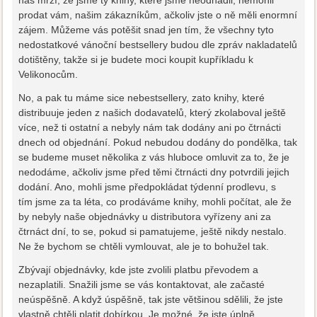
prodat vám, našim zákazníkům, ačkoliv jste o ně měli enormní
zájem. Můžeme vás potěšit snad jen tím, že všechny tyto
nedostatkové vánoční bestsellery budou dle zpráv nakladatelů
dotištěny, takže si je budete moci koupit kupříkladu k
Velikonocům.
No, a pak tu máme sice nebestsellery, zato knihy, které
distribuuje jeden z našich dodavatelů, který zkolaboval ještě
více, než ti ostatní a nebyly nám tak dodány ani po čtrnácti
dnech od objednání. Pokud nebudou dodány do pondělka, tak
se budeme muset několika z vás hluboce omluvit za to, že je
nedodáme, ačkoliv jsme před těmi čtrnácti dny potvrdili jejich
dodání. Ano, mohli jsme předpokládat týdenní prodlevu, s
tím jsme za ta léta, co prodáváme knihy, mohli počítat, ale že
by nebyly naše objednávky u distributora vyřízeny ani za
čtrnáct dní, to se, pokud si pamatujeme, ještě nikdy nestalo.
Ne že bychom se chtěli vymlouvat, ale je to bohužel tak.
Zbývají objednávky, kde jste zvolili platbu převodem a
nezaplatili. Snažili jsme se vás kontaktovat, ale začasté
neúspěšně. A když úspěšně, tak jste většinou sdělili, že jste
vlastně chtěli platit dobírkou. Je možné, že jste úplně