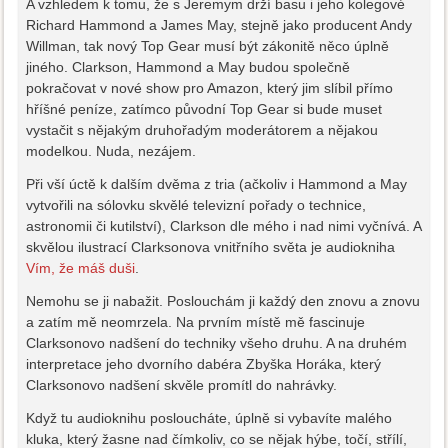
A vzhledem k tomu, že s Jeremym drží basu i jeho kolegové
Richard Hammond a James May, stejně jako producent Andy
Willman, tak nový Top Gear musí být zákonitě něco úplně
jiného. Clarkson, Hammond a May budou společně
pokračovat v nové show pro Amazon, který jim slíbil přímo
hříšné peníze, zatímco původní Top Gear si bude muset
vystačit s nějakým druhořadým moderátorem a nějakou
modelkou. Nuda, nezájem.
Při vší úctě k dalším dvěma z tria (ačkoliv i Hammond a May
vytvořili na sólovku skvělé televizní pořady o technice,
astronomii či kutilství), Clarkson dle mého i nad nimi vyčnívá. A
skvělou ilustrací Clarksonova vnitřního světa je audiokniha
Vím, že máš duši
.
Nemohu se ji nabažit. Poslouchám ji každý den znovu a znovu
a zatím mě neomrzela. Na prvním místě mě fascinuje
Clarksonovo nadšení do techniky všeho druhu. A na druhém
interpretace jeho dvorního dabéra Zbyška Horáka, který
Clarksonovo nadšení skvěle promítl do nahrávky.
Když tu audioknihu posloucháte, úplně si vybavíte malého
kluka, který žasne nad čímkoliv, co se nějak hýbe, točí, střílí,