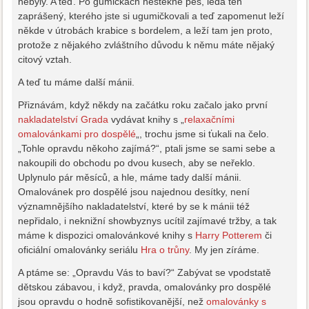
nebyly. A teď. Po gumičkách neštěkne pes, leda ten
zaprášený, kterého jste si ugumičkovali a teď zapomenut leží
někde v útrobách krabice s bordelem, a leží tam jen proto,
protože z nějakého zvláštního důvodu k němu máte nějaký
citový vztah.
A teď tu máme další mánii.
Přiznávám, když někdy na začátku roku začalo jako první
nakladatelství Grada
vydávat knihy s „
relaxačními
omalovánkami pro dospělé
„, trochu jsme si ťukali na čelo.
„Tohle opravdu někoho zajímá?“, ptali jsme se sami sebe a
nakoupili do obchodu po dvou kusech, aby se neřeklo.
Uplynulo pár měsíců, a hle, máme tady další mánii.
Omalovánek pro dospělé jsou najednou desítky, není
významnějšího nakladatelství, které by se k mánii též
nepřidalo, i neknižní showbyznys ucítil zajímavé tržby, a tak
máme k dispozici omalovánkové knihy s
Harry Potterem
či
oficiální omalovánky seriálu
Hra o trůny
. My jen zíráme.
A ptáme se: „Opravdu Vás to baví?“ Zabývat se vpodstatě
dětskou zábavou, i když, pravda, omalovánky pro dospělé
jsou opravdu o hodně sofistikovanější, než
omalovánky s