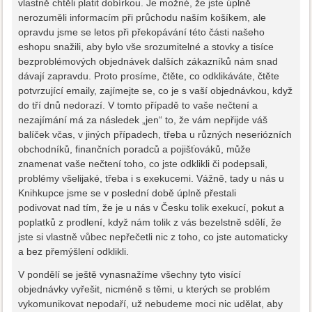
vlastně chtěli platit dobírkou. Je možné, že jste úplně
nerozuměli informacím při průchodu naším košíkem, ale
opravdu jsme se letos při překopávání této části našeho
eshopu snažili, aby bylo vše srozumitelné a stovky a tisíce
bezproblémových objednávek dalších zákazníků nám snad
dávají zapravdu. Proto prosíme, čtěte, co odklikáváte, čtěte
potvrzující emaily, zajímejte se, co je s vaší objednávkou, když
do tří dnů nedorazí. V tomto případě to vaše nečtení a
nezajímání má za následek „jen“ to, že vám nepřijde váš
balíček včas, v jiných případech, třeba u různých neseriózních
obchodníků, finančních poradců a pojišťováků, může
znamenat vaše nečtení toho, co jste odklikli či podepsali,
problémy všelijaké, třeba i s exekucemi. Vážně, tady u nás u
Knihkupce jsme se v poslední době úplně přestali
podivovat nad tím, že je u nás v Česku tolik exekucí, pokut a
poplatků z prodlení, když nám tolik z vás bezelstně sdělí, že
jste si vlastně vůbec nepřečetli nic z toho, co jste automaticky
a bez přemýšlení odklikli.
V pondělí se ještě vynasnažíme všechny tyto visící
objednávky vyřešit, nicméně s těmi, u kterých se problém
vykomunikovat nepodaří, už nebudeme moci nic udělat, aby