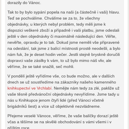
dorazily do Vánoc.
Tak to by bylo sypání popela na naši (a částečně i vaši) hlavu.
Teď se pochválíme. Chválíme se za to, že všechny
objednávky, u kterých nebyl problém, tedy měli jsme k
dispozici veškeré zboží a případně i vaši platbu, jsme odeslali
ještě v den objednávky či maximálně následující den. Věřte,
nevěřte, opravdu je to tak. Dokud jsme neměli vše připravené
na odeslání, tak jsme z balící místnosti prostě neodešli, a bylo
nám fuk, že je deset hodin večer. Jestli stejně bryskně doručili
dopravci vaše zásilky k vám, to už bylo mimo náš vliv, ale
věříme, že se také snažili, seč mohli.
V pondělí ještě vyřídíme vše, co bude možno, ale v dalších
dnech se už soustředíme na zákazníky našeho kamenného
knihkupectví ve Vrchlabí
. Nemějte nám tedy za zlé, pakliže už
vaše těsně předvánoční objednávky nevyřídíme. Jsme tady u
nás u Knihkupce jenom čtyři lidé (před Vánoci včetně
brigádníků šest) a více už objektivně nezvládneme.
Přejeme veselé Vánoce, věříme, že vaše balíčky dorazí ještě
včas a těšíme se na skvělé obchodování s vámi všemi i v
příštím roce.