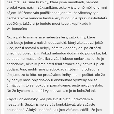
nás mrzí, že jsme ty knihy, které jsme neodhadli, nemohli
prodat vám, našim zákazníkům, ačkoliv jste o ně měli enormní
zájem. Můžeme vás potěšit snad jen tím, že všechny tyto
nedostatkové vánoční bestsellery budou dle zpráv nakladatelů
dotištěny, takže si je budete moci koupit kupříkladu k
Velikonocům.
No, a pak tu máme sice nebestsellery, zato knihy, které
distribuuje jeden z našich dodavatelů, který zkolaboval ještě
více, než ti ostatní a nebyly nám tak dodány ani po čtrnácti
dnech od objednání. Pokud nebudou dodány do pondělka, tak
se budeme muset několika z vás hluboce omluvit za to, že je
nedodáme, ačkoliv jsme před těmi čtrnácti dny potvrdili jejich
dodání. Ano, mohli jsme předpokládat týdenní prodlevu, s
tím jsme za ta léta, co prodáváme knihy, mohli počítat, ale že
by nebyly naše objednávky u distributora vyřízeny ani za
čtrnáct dní, to se, pokud si pamatujeme, ještě nikdy nestalo.
Ne že bychom se chtěli vymlouvat, ale je to bohužel tak.
Zbývají objednávky, kde jste zvolili platbu převodem a
nezaplatili. Snažili jsme se vás kontaktovat, ale začasté
neúspěšně. A když úspěšně, tak jste většinou sdělili, že jste