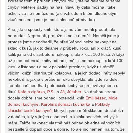
zkušenostem z průběhu zbytku roku, stejně děláme ty samé
chyby. Některé padají na naši hlavu, ty další možná i také,
ačkoliv za ně nemůžeme (ale vzhledem k těm dlouholetým
zkušenostem jsme je mohli alespoň předvídat).
Ano, jde o spousty knih, které jsme vám mohli prodat, ale
neprodali. Neprodali, protože jsme je neměli. Neměli jsme je,
protože jsme neodhadli, že před Vánoci nelze nakoupit na
sklad x kusů, jak to děláme v průběhu roku, ani x krát 5 kusů,
kolik jsme od distributorů nakoupili, ale x krát 100 kusů. A když
už jsme potenciál knihy odhadli, měli jsme nakoupit x krát 100
kusů v listopadu a ne v polovině prosince, když už téměř
všichni knižní distributoři kolabovali a jejich dodací lhůty nebyly
několik dní, jak je v průběhu roku obvyklé, ale týden a déle.
Tenhle náš neodhad potenciálu knihy se projevil zejména u
titulů
Kafe a cigárko
,
P.S.
, a
Já, Jůtuber
. Na druhou stranu,
docela dobře jsme odhadli potenciál knih
Emil běžec
,
Moje
domácí kuchyně
,
Karolína domácí kuchařka
a
Poklady
klasické české kuchyně,
kterých jsme měli skladem dostatek i
v dobách, kdy v jiných eshopech a knihkupectvích nebyly k
mání. Takže nakonec vlastně náš odhad ohledně vánočních
bestsellerů dopadl docela dobře. To ale nic nemění na tom, že