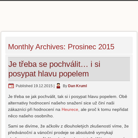
Monthly Archives:
Prosinec 2015
Je třeba se pochválit… i si
posypat hlavu popelem
Published
19.12.2015
|
By
Dan Kruml
Je třeba se jak pochválit, tak si i posypat hlavu popelem. Obě
alternativy hodnocení našeho snažení sice už činí naši
zákazníci při hodnocení na
Heurece
, ale proč k tomu nepřidat
něco našeho osobního.
Sami se divíme, že ačkoliv z dlouholetých zkušeností víme, že
předvánoční a vánoční prodeje se absolutně vymykají