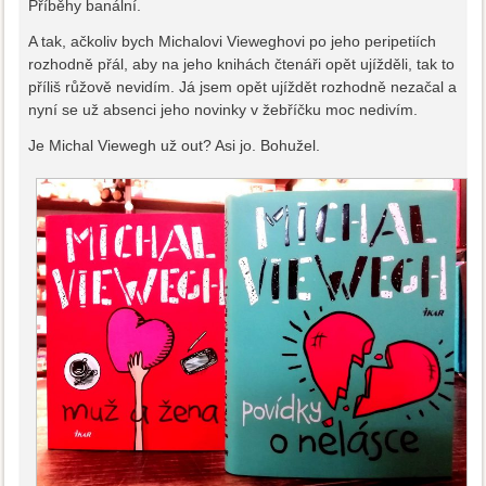
Příběhy banální.
A tak, ačkoliv bych Michalovi Vieweghovi po jeho peripetiích
rozhodně přál, aby na jeho knihách čtenáři opět ujížděli, tak to
příliš růžově nevidím. Já jsem opět ujíždět rozhodně nezačal a
nyní se už absenci jeho novinky v žebříčku moc nedivím.
Je Michal Viewegh už out? Asi jo. Bohužel.