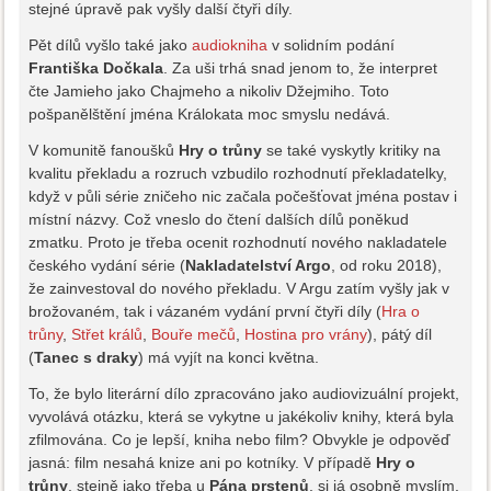
stejné úpravě pak vyšly další čtyři díly.
Pět dílů vyšlo také jako
audiokniha
v solidním podání
Františka Dočkala
. Za uši trhá snad jenom to, že interpret
čte Jamieho jako Chajmeho a nikoliv Džejmiho. Toto
pošpanělštění jména Králokata moc smyslu nedává.
V komunitě fanoušků
Hry o trůny
se také vyskytly kritiky na
kvalitu překladu a rozruch vzbudilo rozhodnutí překladatelky,
když v půli série zničeho nic začala počešťovat jména postav i
místní názvy. Což vneslo do čtení dalších dílů poněkud
zmatku. Proto je třeba ocenit rozhodnutí nového nakladatele
českého vydání série (
Nakladatelství Argo
, od roku 2018),
že zainvestoval do nového překladu. V Argu zatím vyšly jak v
brožovaném, tak i vázaném vydání první čtyři díly (
Hra o
trůny
,
Střet králů
,
Bouře mečů
,
Hostina pro vrány
), pátý díl
(
Tanec s draky
) má vyjít na konci května.
To, že bylo literární dílo zpracováno jako audiovizuální projekt,
vyvolává otázku, která se vykytne u jakékoliv knihy, která byla
zfilmována. Co je lepší, kniha nebo film? Obvykle je odpověď
jasná: film nesahá knize ani po kotníky. V případě
Hry o
trůny
, stejně jako třeba u
Pána prstenů
, si já osobně myslím,