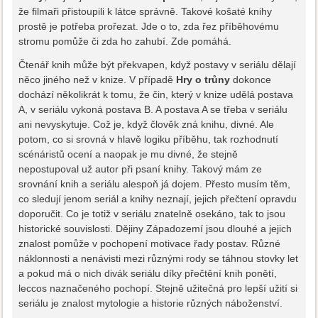
že filmaři přistoupili k látce správně. Takové košaté knihy
prostě je potřeba prořezat. Jde o to, zda řez příběhovému
stromu pomůže či zda ho zahubí. Zde pomáhá.
Čtenář knih může být překvapen, když postavy v seriálu dělají
něco jiného než v knize. V případě
Hry o trůny
dokonce
dochází několikrát k tomu, že čin, který v knize udělá postava
A, v seriálu vykoná postava B. A postava A se třeba v seriálu
ani nevyskytuje. Což je, když člověk zná knihu, divné. Ale
potom, co si srovná v hlavě logiku příběhu, tak rozhodnutí
scénáristů ocení a naopak je mu divné, že stejně
nepostupoval už autor při psaní knihy. Takový mám ze
srovnání knih a seriálu alespoň já dojem. Přesto musím těm,
co sledují jenom seriál a knihy neznají, jejich přečtení opravdu
doporučit. Co je totiž v seriálu znatelně osekáno, tak to jsou
historické souvislosti. Dějiny Západozemí jsou dlouhé a jejich
znalost pomůže v pochopení motivace řady postav. Různé
náklonnosti a nenávisti mezi různými rody se táhnou stovky let
a pokud má o nich divák seriálu díky přečtění knih ponětí,
leccos naznačeného pochopí. Stejně užitečná pro lepší užití si
seriálu je znalost mytologie a historie různých náboženství.