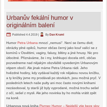
Urbanův fekální humor v
originálním balení
Published
4.4.2019
|
By
Dan Kruml
Humor
Petra Urbana
mnozí „nemusí“. Není se čemu divit;
obrázky plné opilců, humor občas černý jako kouř valící se z
komínů v Osvětimi, vaginy, falusy, blitiny a jiné hnusy. Nic pro
útlocitné. Přiznáváme, že i my, knihkupci docela otrlí, občas
pozvedneme nad nějakým obzvláště vyvedeným Urbanovým
vtipem obočí. Ale jinak máme Petra Urbana rádi. Jeho
hvězdné hodiny, kdy vydával každý rok nějakou novou knížku,
a ty knížky jsme my prodávali po stovkách, jsou možná pryč. V
posledních letech naše pulty ani moc často novými knihami
nezásoboval, ty starší již byly vyprodané, možná trochu sešel
z očí, sešel z mysli. Ale jeho novinka by ho mohla vrátit zpět
na koně.
Urbanova nová kniha
Pivrnec Humor – Nejdelší vtip beze slov