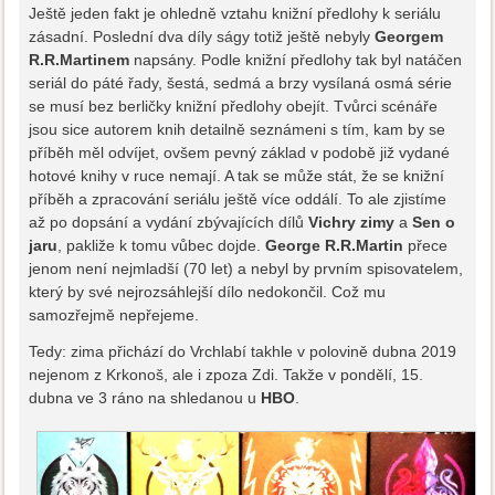
Ještě jeden fakt je ohledně vztahu knižní předlohy k seriálu
zásadní. Poslední dva díly ságy totiž ještě nebyly
Georgem
R.R.Martinem
napsány. Podle knižní předlohy tak byl natáčen
seriál do páté řady, šestá, sedmá a brzy vysílaná osmá série
se musí bez berličky knižní předlohy obejít. Tvůrci scénáře
jsou sice autorem knih detailně seznámeni s tím, kam by se
příběh měl odvíjet, ovšem pevný základ v podobě již vydané
hotové knihy v ruce nemají. A tak se může stát, že se knižní
příběh a zpracování seriálu ještě více oddálí. To ale zjistíme
až po dopsání a vydání zbývajících dílů
Vichry zimy
a
Sen o
jaru
, pakliže k tomu vůbec dojde.
George R.R.Martin
přece
jenom není nejmladší (70 let) a nebyl by prvním spisovatelem,
který by své nejrozsáhlejší dílo nedokončil. Což mu
samozřejmě nepřejeme.
Tedy: zima přichází do Vrchlabí takhle v polovině dubna 2019
nejenom z Krkonoš, ale i zpoza Zdi. Takže v pondělí, 15.
dubna ve 3 ráno na shledanou u
HBO
.