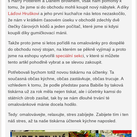
s Harry Potterem a Danem Brownem, však nám pomohly k
tomu, že jsme si do obchodu mohli koupit nový nábytek. A díky
Láďovi Hruškov
i a jeho první kuchařce nás letos nezaskočilo,
že nám v krátkém časovém úseku v obchodě zdechly dvě
čtečky čárových kódů a jeden počítač, které jsme si kdysi
koupili díky gumičkovací mánii.
Takže proto jsme si letos pořídili na omalovánky pro dospělé
do obchodu nový stojan, na kterém se pěkně vyjímají a proto
jsme na eshopu vytvořili
speciální sekc
i, v které si můžete
tento artikl pohodlně vybrat a se slevou zakoupit.
Potřebovali bychom totiž novou tiskárnu na účtenky. Ta
současná občas kýchne, občas zastávkuje, občas trucuje. A
vzhledem k tomu, že podle představ pana Babiše by taková
tiskárna už za rok měla nejen tiskat, ale i účetnky kamsi do
státních útrob zasílat, tak by se nám dlouhé trvání té
omalovánkové mánie docela hodilo.
Tedy: omalovávejte, relaxujte, stres zabíjejte. Zabijete tím i ten
náš stres, až ta naše tiskárna účtenek kýchne naposled.