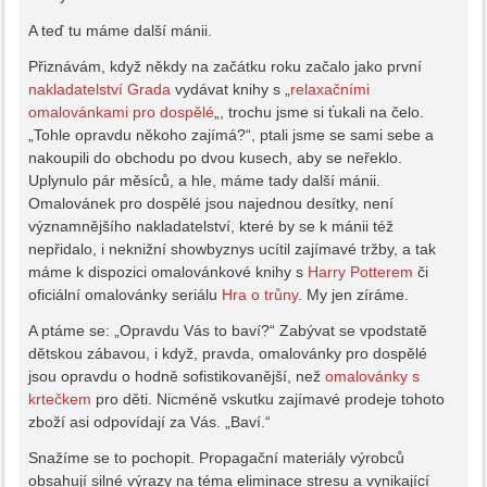
A teď tu máme další mánii.
Přiznávám, když někdy na začátku roku začalo jako první
nakladatelství Grada
vydávat knihy s „
relaxačními
omalovánkami pro dospělé
„, trochu jsme si ťukali na čelo.
„Tohle opravdu někoho zajímá?“, ptali jsme se sami sebe a
nakoupili do obchodu po dvou kusech, aby se neřeklo.
Uplynulo pár měsíců, a hle, máme tady další mánii.
Omalovánek pro dospělé jsou najednou desítky, není
významnějšího nakladatelství, které by se k mánii též
nepřidalo, i neknižní showbyznys ucítil zajímavé tržby, a tak
máme k dispozici omalovánkové knihy s
Harry Potterem
či
oficiální omalovánky seriálu
Hra o trůny
. My jen zíráme.
A ptáme se: „Opravdu Vás to baví?“ Zabývat se vpodstatě
dětskou zábavou, i když, pravda, omalovánky pro dospělé
jsou opravdu o hodně sofistikovanější, než
omalovánky s
krtečkem
pro děti. Nicméně vskutku zajímavé prodeje tohoto
zboží asi odpovídají za Vás. „Baví.“
Snažíme se to pochopit. Propagační materiály výrobců
obsahují silné výrazy na téma eliminace stresu a vynikající