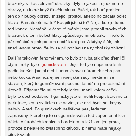
brožurky s „kouzelnými“ obrázky. Byly to jakési trojrozměrné
obrazy, na které když člověk minutu čučel, tak buď prohlédl
ten do hloubky obrazu mizející prostor, anebo ho začala bolet
hlava. Pamatujete na to? Koupili jste si to? No, a kde je tomu
teď konec. Nicméně, v čase té mánie jsme prodali stovky těch
brožurek s těmi bolest hlavy způsobujícími obrázky. Trvalo to
pár měsíců a pak po tom neštěk ani pes. A kdyby štěk, tak
snad jenom proto, že by se při pohledu na ty obrázky zbláznil.
Dalším takovým fenoménem, to bylo zhruba tak před třemi či
čtyřmi roky, bylo „
gumičkování
„. Jéje, to bylo najednou knih,
podle kterých jste si mohli ugumičkovat náramek nebo psa
nebo kočku. A samozřejmě i všelijaké sady, některé i se
stavem, který to gumičkování posunul téměř na profesionální
úroveň. Připomnělo mi to tehdy letitou mánii kolem céček.
Bylo to dost podobné. I gumičky jste si mohli koupit barevné či
perleťové, jen o svítících nic nevím, ale divil bych se, kdyby
nebyly. A teď. Po gumičkách neštěkne pes, leda ten
zaprášený, kterého jste si ugumičkovali a teď zapomenut leží
někde v útrobách krabice s bordelem, a leží tam jen proto,
protože z nějakého zvláštního důvodu k němu máte nějaký
citový vztah.