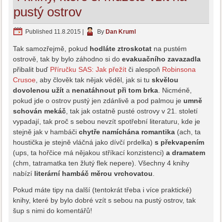
pustý ostrov
Published
11.8.2015
|
By
Dan Kruml
Tak samozřejmě, pokud
hodláte ztroskotat
na pustém
ostrově, tak by bylo záhodno si do
evakuačního zavazadla
přibalit buď
Příručku SAS: Jak přežít
či alespoň
Robinsona
Crusoe
, aby člověk tak nějak věděl, jak si tu
skvělou
dovolenou užít
a
nenatáhnout při tom brka
. Nicméně,
pokud jde o ostrov pustý jen zdánlivě a pod palmou je
umně
schován mekáč
, tak jak ostatně pusté ostrovy v 21. století
vypadají, tak proč s sebou nevzít spotřební literaturu, kde je
stejně jak v hambáči
chytře namíchána romantika
(ach, ta
houstička je stejně vláčná jako dívčí prdelka)
s překvapením
(ups, ta hořčice má nějakou stříkací konzistenci)
a dramatem
(chm, tatramatka ten žlutý flek nepere). Všechny 4 knihy
nabízí
literární hambáč měrou vrchovatou
.
Pokud máte tipy na další (tentokrát třeba i více praktické)
knihy, které by bylo dobré vzít s sebou na pustý ostrov, tak
šup s nimi do komentářů!