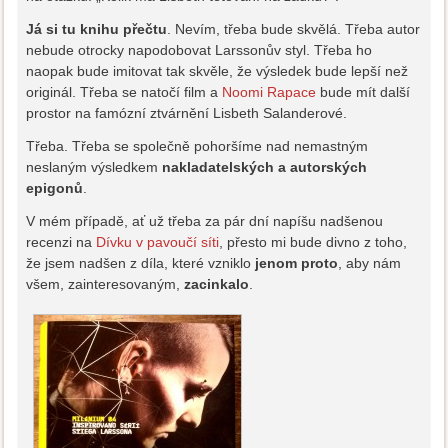
Já si tu knihu přečtu
. Nevím, třeba bude skvělá. Třeba autor
nebude otrocky napodobovat Larssonův styl. Třeba ho
naopak bude imitovat tak skvěle, že výsledek bude lepší než
originál. Třeba se natočí film a
Noomi Rapace
bude mít další
prostor na famózní ztvárnění Lisbeth Salanderové.
Třeba. Třeba se společně pohoršíme nad nemastným
neslaným výsledkem
nakladatelských a autorských
epigonů
.
V mém případě, ať už třeba za pár dní napíšu nadšenou
recenzi na
Dívku v pavoučí síti
, přesto mi bude divno z toho,
že jsem nadšen z díla, které vzniklo
jenom proto
, aby nám
všem, zainteresovaným,
zacinkalo
.