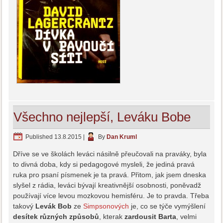
Všechno nejlepší, Leváku Bobe
Published
13.8.2015
|
By
Dan Kruml
Dříve se ve školách leváci násilně přeučovali na praváky, byla
to divná doba, kdy si pedagogové mysleli, že jediná pravá
ruka pro psaní písmenek je ta pravá. Přitom, jak jsem dneska
slyšel z rádia, leváci bývají kreativnější osobnosti, poněvadž
používají více levou mozkovou hemisféru. Je to pravda. Třeba
takový
Levák Bob
ze
Simpsonových
je, co se týče vymýšlení
desítek různých způsobů
, kterak
zardousit Barta
, velmi