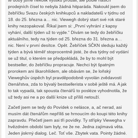
té doby jsme několik výtisků prodali, ale podle našich
prodejních čísel to nebyla žádná hitparáda. Nakoukl jsem do
žebříčku Svazu českých knihkupců a nakladatelů v týdnu od
18. do 25. března a… nic. Viewegh dobrý start své rok staré
knihy nezopakoval. Říkal jsem si: „První vyhrání z kapsy
vyhání, další týden už to vyjde.“ Dívám se tedy do žebříčku
aktuálního, tedy na týden od 25. března do 31. března a…
nic. Není v první desítce. Opět. Žebříček SČKN sleduju každý
týden a bývá téměř stoprocentně jisté, že dva týdny od vydání
se už titul, o kterém se předpokládá, že by to mohl být
bestseller, do žebříčku propracuje. Nechci být špatným
prorokem ani škarohlídem, ale obávám se, že loňský
Vieweghův úspěch byl pravděpodobně vyvolán zvědavostí
čtenářstva, zda to bývalý bestsellerista v sobě ještě má. A jak
to tak vypadá, tak spousta čtenářů to posléze vyhodnotila, že
už tedy asi ne a po další knize už příliš netouží.
Začetl jsem se tedy do Povídek o nelásce, a, ač nerad, asi
musím dát čtenářům nepříliš se hrnoucím do koupi této knihy
zapravdu. Přečetl jsem asi tři povídky. Ty střípky Viewegha v
hvězdném období tam byly, ne že ne. Jedna zajímavá věta.
Jeden jiskrný dialog. Leč. Toť vše. Zbytek vata. Pointy žádné.