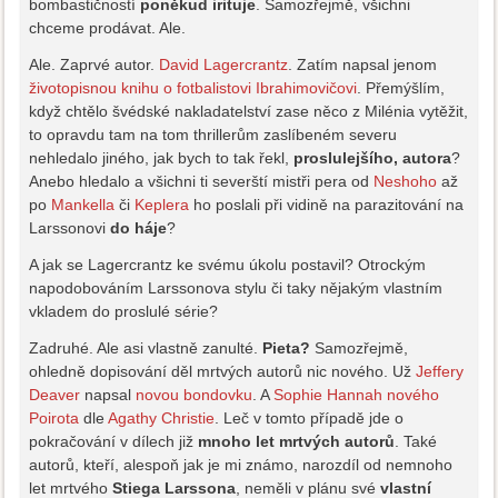
bombastičností
poněkud irituje
. Samozřejmě, všichni
chceme prodávat. Ale.
Ale. Zaprvé autor.
David Lagercrantz
. Zatím napsal jenom
životopisnou knihu o fotbalistovi Ibrahimovičovi
. Přemýšlím,
když chtělo švédské nakladatelství zase něco z Milénia vytěžit,
to opravdu tam na tom thrillerům zaslíbeném severu
nehledalo jiného, jak bych to tak řekl,
proslulejšího, autora
?
Anebo hledalo a všichni ti severští mistři pera od
Neshoho
až
po
Mankella
či
Keplera
ho poslali při vidině na parazitování na
Larssonovi
do háje
?
A jak se Lagercrantz ke svému úkolu postavil? Otrockým
napodobováním Larssonova stylu či taky nějakým vlastním
vkladem do proslulé série?
Zadruhé. Ale asi vlastně zanulté.
Pieta?
Samozřejmě,
ohledně dopisování děl mrtvých autorů nic nového. Už
Jeffery
Deaver
napsal
novou bondovku
. A
Sophie Hannah
nového
Poirota
dle
Agathy Christie
. Leč v tomto případě jde o
pokračování v dílech již
mnoho let mrtvých autorů
. Také
autorů, kteří, alespoň jak je mi známo, narozdíl od nemnoho
let mrtvého
Stiega Larssona
, neměli v plánu své
vlastní