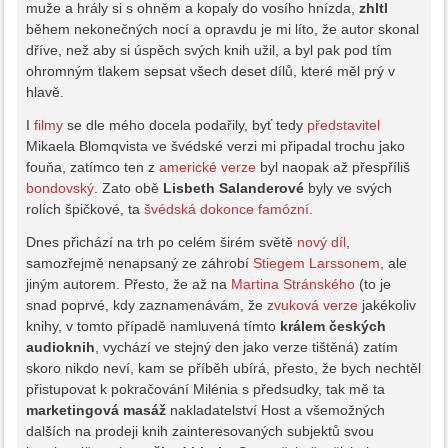
muže a hrály si s ohněm a kopaly do vosího hnízda,
zhltl
během nekonečných nocí a opravdu je mi líto, že autor skonal
dříve, než aby si úspěch svých knih užil, a byl pak pod tím
ohromným tlakem sepsat všech deset dílů, které měl prý v
hlavě.
I
filmy
se dle mého docela podařily, byť tedy
představitel
Mikaela Blomqvista ve švédské verzi mi připadal trochu jako
fouňa, zatímco ten z
americké verze
byl naopak až přespříliš
bondovský
. Zato obě
Lisbeth Salanderové
byly ve svých
rolích špičkové, ta
švédská dokonce famózní
.
Dnes přichází na trh po celém širém světě
nový díl
,
samozřejmě nenapsaný ze záhrobí
Stiegem Larssonem
, ale
jiným autorem. Přesto, že až na
Martina Stránského
(to je
snad poprvé, kdy zaznamenávám, že
zvuková verze
jakékoliv
knihy, v tomto případě namluvená tímto
králem českých
audioknih
, vychází ve stejný den jako verze tištěná) zatím
skoro nikdo neví, kam se příběh ubírá, přesto, že bych nechtěl
přistupovat k pokračování Milénia s předsudky, tak mě ta
marketingová masáž
nakladatelství Host a všemožných
dalších na prodeji knih zainteresovaných subjektů svou