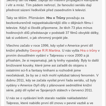
Šikovný tah od
HBO
, zapojit do masivní propagační kampaně
i vítr a mráz. Tím pádem nehrozí, že fanoušci seriálu dají
přednost sázení ředkviček před zasednutím k televizi.
Taky se těším. Přiznávám.
Hru o Trůny
považuju za
bezkonkurenčně nejspektakulárnější dílo v dějinách filmu i
televize. Když si člověk připomene, že těch 73 plus mínus
hodinových dílů představuje v podstatě 37 filmů obvyklé délky,
tak si uvědomí, o jak ohromný projekt jde.
Všechno začalo v roce 1996, kdy vyšel v Americe první díl
knižní předlohy
George R.R.Martina
. U nás vyšla
Hra o trůny
v
prvním dvoudílném vydání v Talpressu v roce 2000 a já
přísahám, že si nepamatuji, jak ty knihy vypadaly. Byly to další
brožované kousky, které jsme asi zařadili do stojanu s
ostatními sci-fi a fantasy knihami a rozhodně jsme
neočekávali, že by se z nich mohl vyklubat takový fenomén. V
dubnu 2011, kdy se začala vysílat první řada seriálu, už byly
vydány v Americe čtyři díly z plánované sedmidílné knižní
série, pátý díl vyšel ve Spojených státech v červenci 2011.
U nás se o vydávání knih staralo nadále nakladatelství
Talpress, které nabídlo první díl znovu v pevné vazbě a ve