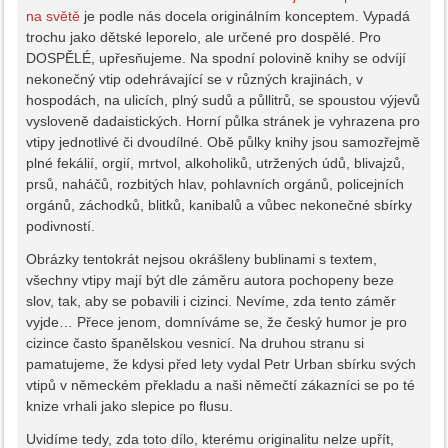
na světě
je podle nás docela originálním konceptem. Vypadá
trochu jako dětské leporelo, ale určené pro dospělé. Pro
DOSPĚLÉ, upřesňujeme. Na spodní polovině knihy se odvíjí
nekonečný vtip odehrávající se v různých krajinách, v
hospodách, na ulicích, plný sudů a půllitrů, se spoustou výjevů
vysloveně dadaistických. Horní půlka stránek je vyhrazena pro
vtipy jednotlivé či dvoudílné. Obě půlky knihy jsou samozřejmě
plné fekálií, orgií, mrtvol, alkoholiků, utržených údů, blivajzů,
prsů, naháčů, rozbitých hlav, pohlavních orgánů, policejních
orgánů, záchodků, blitků, kanibalů a vůbec nekonečné sbírky
podivností.
Obrázky tentokrát nejsou okrášleny bublinami s textem,
všechny vtipy mají být dle záměru autora pochopeny beze
slov, tak, aby se pobavili i cizinci. Nevíme, zda tento záměr
vyjde… Přece jenom, domníváme se, že český humor je pro
cizince často španělskou vesnicí. Na druhou stranu si
pamatujeme, že kdysi před lety vydal Petr Urban sbírku svých
vtipů v německém překladu a naši němečtí zákazníci se po té
knize vrhali jako slepice po flusu.
Uvidíme tedy, zda toto dílo, kterému originalitu nelze upřít,