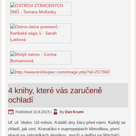
4 knihy, které vás zaručeně
ochladí
Published
10.8.2015
|
By
Dan Kruml
Uf, uf. Vedro. Už měsíc. A další dny žáru před námi. Každý se
chladí, jak umí. Kravaťáci v oupnspejsech klimoškou, pivní
skauti na zahrádkách desítkou, mroži a delfíni na Mácháči