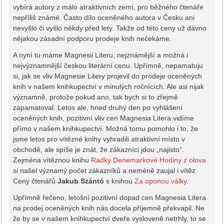
vybírá autory z málo atraktivních zemí, pro běžného čtenáře
nepříliš známé. Často dílo oceněného autora v Česku ani
nevyšlo či vyšlo někdy před lety. Takže od této ceny už dávno
nějakou zásadní podporu prodeje knih nečekáme.
A nyní tu máme Magnesii Literu, nejznámější a možná i
nejvýznamnější českou literární cenu. Upřímně, nepamatuju
si, jak se vliv Magnesie Litery projevil do prodeje oceněných
knih v našem knihkupectví v minulých ročnících. Ale asi nijak
významně, protože pokud ano, tak bych si to zřejmě
zapamatoval. Letos ale, hned druhý den po vyhlášení
oceněných knih, pozitivní vliv cen Magnesia Litera vidíme
přímo v našem knihkupectví. Možná tomu pomohlo i to, že
jsme letos pro vítězné knihy vyhradili atraktivní místo v
obchodě, ale spíše je znát, že zákazníci jdou „najisto“.
Zejména vítěznou knihu
Radky Denemarkové
Hodiny z olova
si našel významý počet zákazníků a neméně zaujal i vítěz
Ceny čtenářů
Jakub Szántó
s knihou
Za oponou války
.
Upřímně řečeno, letošní pozitivní dopad cen Magnesia Litera
na prodej oceněných knih nás docela příjemně překvapil. Ne
že by se v našem knihkupectví dveře vysloveně netrhly, to se