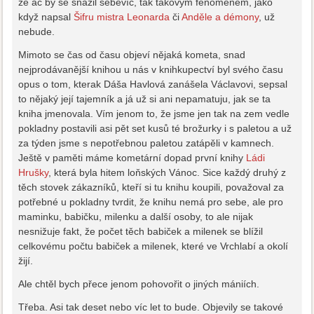
že ač by se snažil sebevíc, tak takovým fenoménem, jako
když napsal
Šifru mistra Leonarda
či
Anděle a démony
, už
nebude.
Mimoto se čas od času objeví nějaká kometa, snad
nejprodávanější knihou u nás v knihkupectví byl svého času
opus o tom, kterak Dáša Havlová zanášela Václavovi, sepsal
to nějaký její tajemník a já už si ani nepamatuju, jak se ta
kniha jmenovala. Vím jenom to, že jsme jen tak na zem vedle
pokladny postavili asi pět set kusů té brožurky i s paletou a už
za týden jsme s nepotřebnou paletou zatápěli v kamnech.
Ještě v paměti máme kometární dopad první knihy
Ládi
Hrušky
, která byla hitem loňských Vánoc. Sice každý druhý z
těch stovek zákazníků, kteří si tu knihu koupili, považoval za
potřebné u pokladny tvrdit, že knihu nemá pro sebe, ale pro
maminku, babičku, milenku a další osoby, to ale nijak
nesnižuje fakt, že počet těch babiček a milenek se blížil
celkovému počtu babiček a milenek, které ve Vrchlabí a okolí
žijí.
Ale chtěl bych přece jenom pohovořit o jiných mániích.
Třeba. Asi tak deset nebo víc let to bude. Objevily se takové