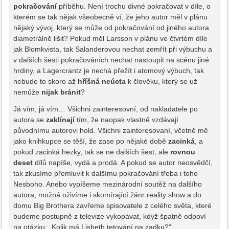
pokračování
příběhu. Není trochu divné pokračovat v díle, o
kterém se tak nějak všeobecně ví, že jeho autor měl v plánu
nějaký vývoj, který se může od pokračování od jiného autora
diametrálně lišit? Pokud měl Larsson v plánu ve čtvrtém díle
jak Blomkvista, tak Salanderovou nechat zemřít při výbuchu a
v dalších šesti pokračováních nechat nastoupit na scénu jiné
hrdiny, a Lagercrantz je nechá přežít i atomový výbuch, tak
nebude to skoro až
hříšná neúcta
k člověku, který se už
nemůže
nijak bránit
?
Já vím, já vím… Všichni zainteresovní, od nakladatele po
autora se
zaklínají
tím, že naopak vlastně vzdávají
původnímu autorovi hold. Všichni zainteresovaní, včetně mě
jako knihkupce se těší, že zase po nějaké době
zacinká
, a
pokud zacinká hezky, tak se ne dalších šest, ale
rovnou
deset
dílů napíše, vydá a prodá. A pokud se autor neosvědčí,
tak zkusíme přemluvit k dalšímu pokračování třeba i toho
Nesboho. Anebo vypíšeme mezinárodní soutěž na dalšího
autora, možná oživíme i skomírající žánr reality show a do
domu Big Brothera zavřeme spisovatele z celého světa, které
budeme postupně z televize vykopávat, když špatně odpoví
na otázku: „Kolik má Lisbeth tetování na zadku?“.