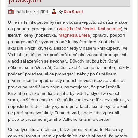
Published
8.4.2019
|
By
Dan Kruml
U nás v knihkupectví býváme občas skeptičtí, zda různé akce
na podporu prodeje knih (
Velký knižní čtvrtek
,
Knihománie
) či
literární ceny (nobelovka,
Magnesia Litera
) opravdu podpoří
propagované či vyznamenané knihy či autory. Kupříkladu
aktuální Knižní čtvrtek, alespoň tedy v našem knihkupectví ve
Vrchlabí, spíš jen tak prošuměl a nějaké zásadní prodeje knih
v akci zařazených se nekonaly. Důvody můžou být různé:
někomu se může zdát, že těch akcí či cen je už mnoho, někdy
podcení pořadatel akce propagaci, někdy po úspěšném
prvním ročníku opadne jistý nádech novosti (což se většinou
projeví na mediálním zájmu, pamatujeme, že první ročník
Knižního čtvrtku média zaujal a byl vidět a slyšet ze všech
stran, dalších ročníků si už média v takové míře nevšimla) a, v
neposlední řadě, někdy vybere pořadatel akce do výběru knih
ne příliš atraktivní tituly. Tento důvod, podle nás, způsobil
právě to prošumění jarního Velkého knižního čtvrtku.
Co se týče literárních cen, tak zejména v případě Nobelovy
ceny za litaraturu nám v posledních letech připadá, že porota