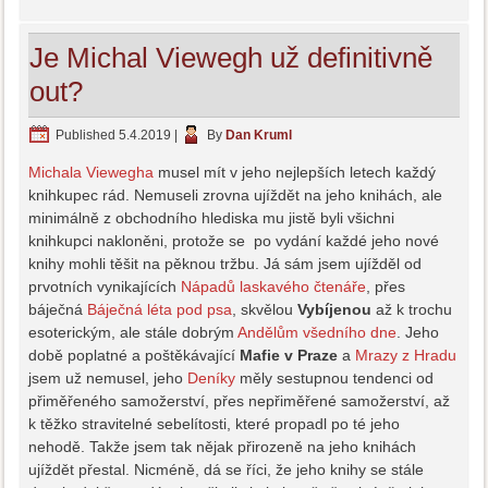
Je Michal Viewegh už definitivně
out?
Published
5.4.2019
|
By
Dan Kruml
Michala Viewegha
musel mít v jeho nejlepších letech každý
knihkupec rád. Nemuseli zrovna ujíždět na jeho knihách, ale
minimálně z obchodního hlediska mu jistě byli všichni
knihkupci nakloněni, protože se po vydání každé jeho nové
knihy mohli těšit na pěknou tržbu. Já sám jsem ujížděl od
prvotních vynikajících
Nápadů laskavého čtenáře
, přes
báječná
Báječná léta pod psa
, skvělou
Vybíjenou
až k trochu
esoterickým, ale stále dobrým
Andělům všedního dne
. Jeho
době poplatné a poštěkávající
Mafie v Praze
a
Mrazy z Hradu
jsem už nemusel, jeho
Deníky
měly sestupnou tendenci od
přiměřeného samožerství, přes nepřiměřené samožerství, až
k těžko stravitelné sebelítosti, které propadl po té jeho
nehodě. Takže jsem tak nějak přirozeně na jeho knihách
ujíždět přestal. Nicméně, dá se říci, že jeho knihy se stále