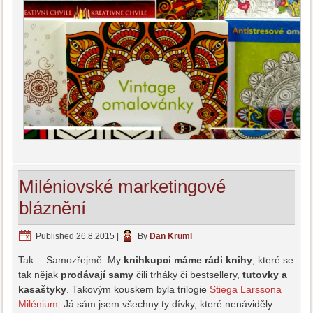
Miléniovské marketingové
bláznění
Published
26.8.2015
|
By
Dan Kruml
Tak… Samozřejmě. My
knihkupci máme rádi knihy
, které se
tak nějak
prodávají samy
čili trháky či bestsellery,
tutovky a
kasaštyky
. Takovým kouskem byla trilogie
Stiega Larssona
Milénium
. Já sám jsem všechny ty dívky, které nenáviděly