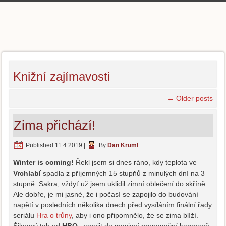
Knižní zajímavosti
←
Older posts
Zima přichází!
Published
11.4.2019
|
By
Dan Kruml
Winter is coming!
Řekl jsem si dnes ráno, kdy teplota ve
Vrchlabí
spadla z příjemných 15 stupňů z minulých dní na 3
stupně. Sakra, vždyť už jsem uklidil zimní oblečení do skříně.
Ale dobře, je mi jasné, že i počasí se zapojilo do budování
napětí v posledních několika dnech před vysíláním finální řady
seriálu
Hra o trůny
, aby i ono připomnělo, že se zima blíží.