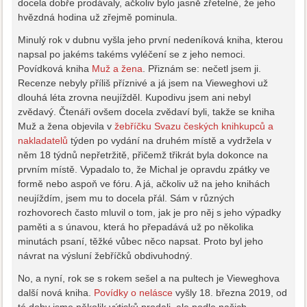
docela dobře prodávaly, ačkoliv bylo jasně zřetelné, že jeho
hvězdná hodina už zřejmě pominula.
Minulý rok v dubnu vyšla jeho první nedeníková kniha, kterou
napsal po jakéms takéms vyléčení se z jeho nemoci.
Povídková kniha
Muž a žena
. Přiznám se: nečetl jsem ji.
Recenze nebyly příliš příznivé a já jsem na Vieweghovi už
dlouhá léta zrovna neujížděl. Kupodivu jsem ani nebyl
zvědavý. Čtenáři ovšem docela zvědaví byli, takže se kniha
Muž a žena objevila v
žebříčku Svazu českých knihkupců a
nakladatelů
týden po vydání na druhém místě a vydržela v
něm 18 týdnů nepřetržitě, přičemž třikrát byla dokonce na
prvním místě. Vypadalo to, že Michal je opravdu zpátky ve
formě nebo aspoň ve fóru. A já, ačkoliv už na jeho knihách
neujíždím, jsem mu to docela přál. Sám v různých
rozhovorech často mluvil o tom, jak je pro něj s jeho výpadky
paměti a s únavou, která ho přepadává už po několika
minutách psaní, těžké vůbec něco napsat. Proto byl jeho
návrat na výsluní žebříčků obdivuhodný.
No, a nyní, rok se s rokem sešel a na pultech je Vieweghova
další nová kniha.
Povídky o nelásce
vyšly 18. března 2019, od