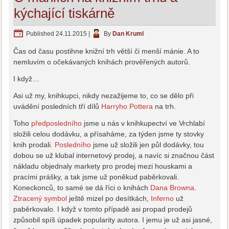
kýchající tiskárně
Published
24.11.2015
|
By
Dan Kruml
Čas od času postihne knižní trh větší či menší mánie. A to
nemluvím o očekávaných knihách prověřených autorů.
I když…
Asi už my, knihkupci, nikdy nezažijeme to, co se dělo při
uvádění posledních tří dílů
Harryho Pottera
na trh.
Toho
předposledního
jsme u nás v knihkupectví ve Vrchlabí
složili celou dodávku, a přísaháme, za týden jsme ty stovky
knih prodali.
Posledního
jsme už složili jen půl dodávky, tou
dobou se už klubal internetový prodej, a navíc si značnou část
nákladu objednaly markety pro prodej mezi houskami a
pracími prášky, a tak jsme už poněkud paběrkovali.
Koneckonců, to samé se dá říci o knihách
Dana Browna
.
Ztracený symbol
ještě mizel po desítkách,
Inferno
už
paběrkovalo. I když v tomto případě asi propad prodejů
způsobil spíš úpadek popularity autora. I jemu je už asi jasné,