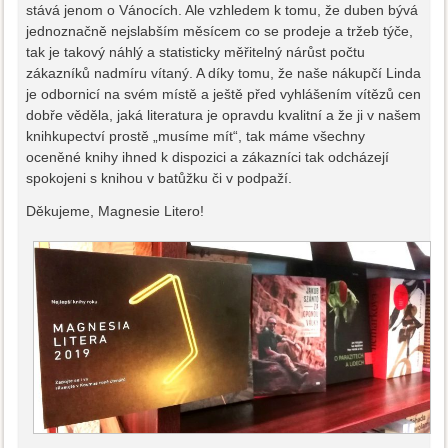
stává jenom o Vánocích. Ale vzhledem k tomu, že duben bývá
jednoznačně nejslabším měsícem co se prodeje a tržeb týče,
tak je takový náhlý a statisticky měřitelný nárůst počtu
zákazníků nadmíru vítaný. A díky tomu, že naše nákupčí Linda
je odbornicí na svém místě a ještě před vyhlášením vítězů cen
dobře věděla, jaká literatura je opravdu kvalitní a že ji v našem
knihkupectví prostě „musíme mít“, tak máme všechny
oceněné knihy ihned k dispozici a zákazníci tak odcházejí
spokojeni s knihou v batůžku či v podpaží.
Děkujeme, Magnesie Litero!