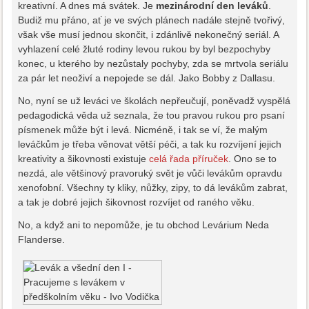
kreativní. A dnes má svátek. Je
mezinárodní den leváků
.
Budiž mu přáno, ať je ve svých plánech nadále stejně tvořivý,
však vše musí jednou skončit, i zdánlivě nekonečný seriál. A
vyhlazení celé žluté rodiny levou rukou by byl bezpochyby
konec, u kterého by nezůstaly pochyby, zda se mrtvola seriálu
za pár let neoživí a nepojede se dál. Jako Bobby z Dallasu.
No, nyní se už leváci ve školách nepřeučují, poněvadž vyspělá
pedagodická věda už seznala, že tou pravou rukou pro psaní
písmenek může být i levá. Nicméně, i tak se ví, že malým
leváčkům je třeba věnovat větší péči, a tak ku rozvíjení jejich
kreativity a šikovnosti existuje
celá řada příruček
. Ono se to
nezdá, ale většinový pravoruký svět je vůči levákům opravdu
xenofobní. Všechny ty kliky, nůžky, zipy, to dá levákům zabrat,
a tak je dobré jejich šikovnost rozvíjet od raného věku.
No, a když ani to nepomůže, je tu obchod Levárium Neda
Flanderse.