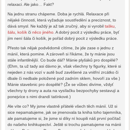
relaxaci. Ale jako… Fakt?
Na jednu stranu chápeme. Doba je rychlá. Relaxace při
nějaké činnosti, která vyžaduje soustředění a preciznost, to
dává smysl. Ne každý je až tak zručný, aby si vyrobil
tašku
,
šálu
,
košík
či
něco jiného
. A dobrý pocit z výsledku práce, byť
jím není šála či košík, je pořád dobrý pocit z výsledku práce.
Přesto tak nějak podvědomě cítíme, že jde zase o jednu z
mánií, která pomine. A zároveň si říkáme, že ty mánie jsou
stále infantilnější. Co bude dál? Mánie plyšáků pro dospělé?
(Ehm, ta už tady asi dávno je, však všechny ty figurky, které si
nejeden z nás vozí v autě buď zavěšené za vnitřní zrcátko či
dbale či nedbale položené pod zadním sklem, hovoří za vše.)
Mánie stavebnic pro dospělé? (Že se vůbec divíme, vždyť
všechny ty drony a auta na vysílačku bezpochyby sestavují a
ponejvíce s nimi drandí tatínkové.)
Ale víte co? My jsme vlastně přátelé všech těch mánií. Už si
sice nepamatujeme, jak se jmenovala ta kniha toho tajemníka,
ale pamatujeme si, že jsme si díky ní koupili náš první počítač
do našeho knihkupectví. Ještě si trochu pamatujeme na mánii