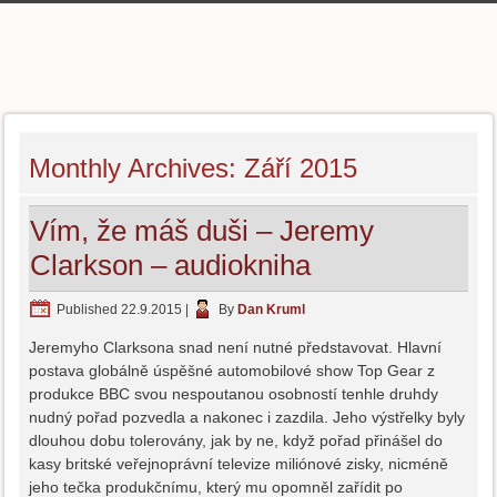
Monthly Archives:
Září 2015
Vím, že máš duši – Jeremy
Clarkson – audiokniha
Published
22.9.2015
|
By
Dan Kruml
Jeremyho Clarksona snad není nutné představovat. Hlavní
postava globálně úspěšné automobilové show Top Gear z
produkce BBC svou nespoutanou osobností tenhle druhdy
nudný pořad pozvedla a nakonec i zazdila. Jeho výstřelky byly
dlouhou dobu tolerovány, jak by ne, když pořad přinášel do
kasy britské veřejnoprávní televize miliónové zisky, nicméně
jeho tečka produkčnímu, který mu opomněl zařídit po