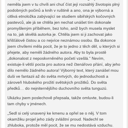
neměla jsem v tu chvíli ani chuť číst její rozsáhlý životopis plný
podobných počinů a knih v ruštině a ano, ona je výborná a
citlivá etnoložka zabývající se studiem sibiřských kočovných
pastevců, ale já se chtěla jen nechat unášet tím dokonale
promyšleným příběhem, bez toho, aniž bych musela myslet
na to, jak skvělá autorka je. Chtěla jsem si ji zachovat jako
křišťálově čistou a co nejvíce neznámou osobu. Ba dokonce
jsem chvílemi měla pocit, že je to jedno z těch děl, u kterých si
přejete, aby neměli žádného autora. Aby to byla prostě
„dokonalost z neposkvrněného početí vzešlá.“ Nevím,
existuje-li větší pocta pro autora než čtenářovo přání, aby jeho
dílo nemělo žádného autora! Výborný text, který zanášel mou
duši ve fantazii až do světa mrtvých, do jednoduchosti a
zároveň hlubokého prožití světských prožitků. Do světa
předků… do nejniternějšího duchovního světa tunguzú.
Ukázku jsem poslechově přepsala, takže omluvte, budou-li
tam chyby v jménech.
„Sedl si celý unavený ke kmenu a opřel se o něj. V tom
okamžiku projel jeho zády zvláštní proud. Nadechl se
zhluboka, protože měl pocit, že se mu nedostává vzduchu.