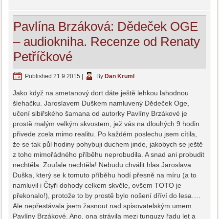
Pavlína Brzáková: Dědeček OGE
– audiokniha. Recenze od Renaty
Petříčkové
Published
21.9.2015
|
By
Dan Kruml
Jako když na smetanový dort dáte ještě lehkou lahodnou
šlehačku. Jaroslavem Duškem namluvený Dědeček Oge,
učení sibiřského šamana od autorky Pavlíny Brzákové je
prostě malým velkým skvostem, jež vás na dlouhých 9 hodin
přivede zcela mimo realitu. Po každém poslechu jsem cítila,
že se tak půl hodiny pohybuji duchem jinde, jakobych se ještě
z toho mimořádného příběhu neprobudila. A snad ani probudit
nechtěla. Zoufale nechtěla! Nebudu chválit hlas Jaroslava
Duška, který se k tomuto příběhu hodí přesně na míru (a to
namluvil i Čtyři dohody celkem skvěle, ovšem TOTO je
překonalo!), protože to by prostě bylo nošení dříví do lesa….
Ale nepřestávala jsem žasnout nad spisovatelským umem
Pavlíny Brzákové. Ano, ona strávila mezi tunguzy řadu let a