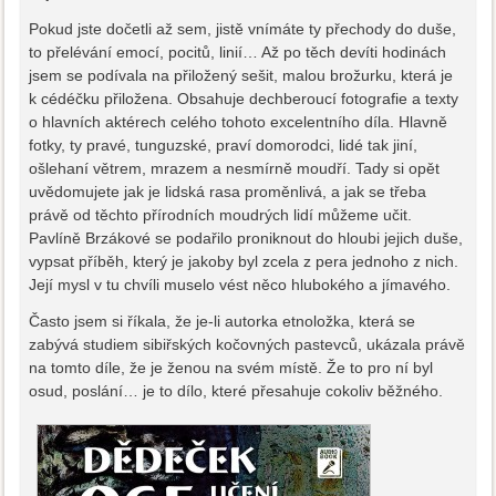
Pokud jste dočetli až sem, jistě vnímáte ty přechody do duše,
to přelévání emocí, pocitů, linií… Až po těch devíti hodinách
jsem se podívala na přiložený sešit, malou brožurku, která je
k cédéčku přiložena. Obsahuje dechberoucí fotografie a texty
o hlavních aktérech celého tohoto excelentního díla. Hlavně
fotky, ty pravé, tunguzské, praví domorodci, lidé tak jiní,
ošlehaní větrem, mrazem a nesmírně moudří. Tady si opět
uvědomujete jak je lidská rasa proměnlivá, a jak se třeba
právě od těchto přírodních moudrých lidí můžeme učit.
Pavlíně Brzákové se podařilo proniknout do hloubi jejich duše,
vypsat příběh, který je jakoby byl zcela z pera jednoho z nich.
Její mysl v tu chvíli muselo vést něco hlubokého a jímavého.
Často jsem si říkala, že je-li autorka etnoložka, která se
zabývá studiem sibiřských kočovných pastevců, ukázala právě
na tomto díle, že je ženou na svém místě. Že to pro ní byl
osud, poslání… je to dílo, které přesahuje cokoliv běžného.