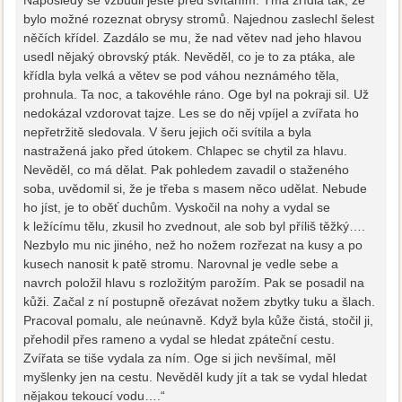
Naposledy se vzbudil ještě před svítáním. Tma zřídla tak, že
bylo možné rozeznat obrysy stromů. Najednou zaslechl šelest
něčích křídel. Zazdálo se mu, že nad větev nad jeho hlavou
usedl nějaký obrovský pták. Nevěděl, co je to za ptáka, ale
křídla byla velká a větev se pod váhou neznámého těla,
prohnula. Ta noc, a takovéhle ráno. Oge byl na pokraji sil. Už
nedokázal vzdorovat tajze. Les se do něj vpíjel a zvířata ho
nepřetržitě sledovala. V šeru jejich oči svítila a byla
nastražená jako před útokem. Chlapec se chytil za hlavu.
Nevěděl, co má dělat. Pak pohledem zavadil o staženého
soba, uvědomil si, že je třeba s masem něco udělat. Nebude
ho jíst, je to oběť duchům. Vyskočil na nohy a vydal se
k ležícímu tělu, zkusil ho zvednout, ale sob byl příliš těžký….
Nezbylo mu nic jiného, než ho nožem rozřezat na kusy a po
kusech nanosit k patě stromu. Narovnal je vedle sebe a
navrch položil hlavu s rozložitým parožím. Pak se posadil na
kůži. Začal z ní postupně ořezávat nožem zbytky tuku a šlach.
Pracoval pomalu, ale neúnavně. Když byla kůže čistá, stočil ji,
přehodil přes rameno a vydal se hledat zpáteční cestu.
Zvířata se tiše vydala za ním. Oge si jich nevšímal, měl
myšlenky jen na cestu. Nevěděl kudy jít a tak se vydal hledat
nějakou tekoucí vodu….“