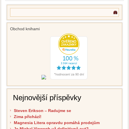
Obchod knihami
Nejnovější příspěvky
Steven Erikson – Radujme se
Zima přichází!
Magnesia Litera opravdu pomáhá prodejům
Je Michal Viewegh už definitivně out?