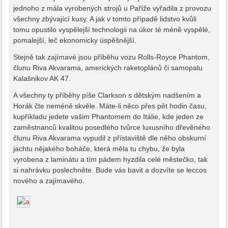
jednoho z mála vyrobených strojů u Paříže vyřadila z provozu
všechny zbývající kusy. A jak v tomto případě lidstvo kvůli
tomu opustilo vyspělejší technologii na úkor té méně vyspělé,
pomalejší, leč ekonomicky úspěšnější.
Stejně tak zajímavé jsou příběhu vozu Rolls-Royce Phantom,
člunu Riva Akvarama, amerických raketoplánů či samopalu
Kalašnikov AK 47.
A všechny ty příběhy píše Clarkson s dětským nadšením a
Horák čte neméně skvěle. Máte-li něco přes pět hodin času,
kupříkladu jedete vašim Phantomem do Itálie, kde jeden ze
zaměstnanců kvalitou posedlého tvůrce luxusního dřevěného
člunu Riva Akvarama vypudil z přístaviště dle něho obskurní
jachtu nějakého boháče, která měla tu chybu, že byla
vyrobena z laminátu a tím pádem hyzdila celé městečko, tak
si nahrávku poslechněte. Bude vás bavit a dozvíte se leccos
nového a zajímavého.