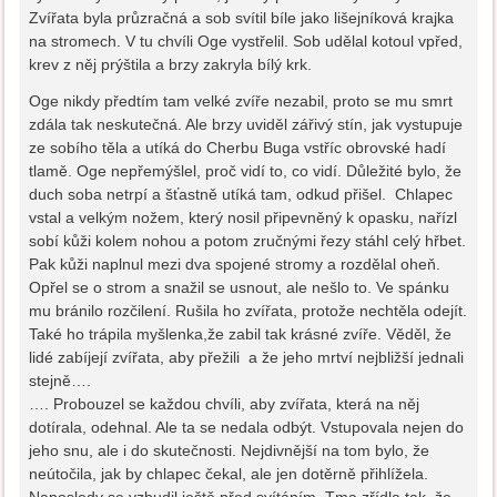
Zvířata byla průzračná a sob svítil bíle jako lišejníková krajka
na stromech. V tu chvíli Oge vystřelil. Sob udělal kotoul vpřed,
krev z něj prýštila a brzy zakryla bílý krk.
Oge nikdy předtím tam velké zvíře nezabil, proto se mu smrt
zdála tak neskutečná. Ale brzy uviděl zářivý stín, jak vystupuje
ze sobího těla a utíká do Cherbu Buga vstříc obrovské hadí
tlamě. Oge nepřemýšlel, proč vidí to, co vidí. Důležité bylo, že
duch soba netrpí a šťastně utíká tam, odkud přišel. Chlapec
vstal a velkým nožem, který nosil připevněný k opasku, nařízl
sobí kůži kolem nohou a potom zručnými řezy stáhl celý hřbet.
Pak kůži naplnul mezi dva spojené stromy a rozdělal oheň.
Opřel se o strom a snažil se usnout, ale nešlo to. Ve spánku
mu bránilo rozčilení. Rušila ho zvířata, protože nechtěla odejít.
Také ho trápila myšlenka,že zabil tak krásné zvíře. Věděl, že
lidé zabíjejí zvířata, aby přežili a že jeho mrtví nejbližší jednali
stejně….
…. Probouzel se každou chvíli, aby zvířata, která na něj
dotírala, odehnal. Ale ta se nedala odbýt. Vstupovala nejen do
jeho snu, ale i do skutečnosti. Nejdivnější na tom bylo, že
neútočila, jak by chlapec čekal, ale jen dotěrně přihlížela.