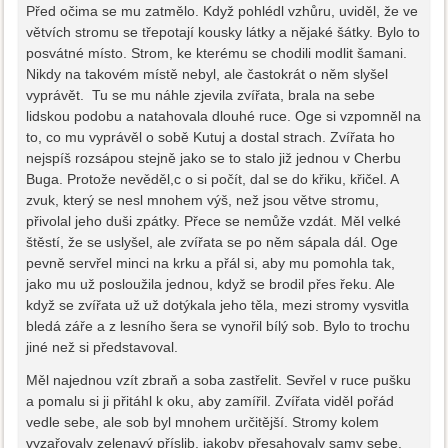
Před očima se mu zatmělo. Když pohlédl vzhůru, uviděl, že ve
větvích stromu se třepotají kousky látky a nějaké šátky. Bylo to
posvátné místo. Strom, ke kterému se chodili modlit šamani.
Nikdy na takovém místě nebyl, ale častokrát o něm slyšel
vyprávět. Tu se mu náhle zjevila zvířata, brala na sebe
lidskou podobu a natahovala dlouhé ruce. Oge si vzpomněl na
to, co mu vyprávěl o sobě Kutuj a dostal strach. Zvířata ho
nejspíš rozsápou stejně jako se to stalo již jednou v Cherbu
Buga. Protože nevěděl,c o si počít, dal se do křiku, křičel. A
zvuk, který se nesl mnohem výš, než jsou větve stromu,
přivolal jeho duši zpátky. Přece se nemůže vzdát. Měl velké
štěstí, že se uslyšel, ale zvířata se po něm sápala dál. Oge
pevně servřel minci na krku a přál si, aby mu pomohla tak,
jako mu už posloužila jednou, když se brodil přes řeku. Ale
když se zvířata už už dotýkala jeho těla, mezi stromy vysvitla
bledá záře a z lesního šera se vynořil bílý sob. Bylo to trochu
jiné než si představoval.
Měl najednou vzít zbraň a soba zastřelit. Sevřel v ruce pušku
a pomalu si ji přitáhl k oku, aby zamířil. Zvířata viděl pořád
vedle sebe, ale sob byl mnohem určitější. Stromy kolem
vyzařovaly zelenavý příslib, jakoby přesahovaly samy sebe.