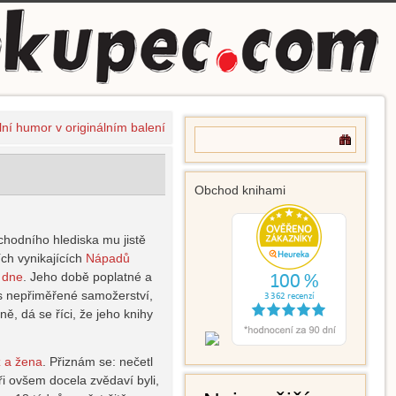
ní humor v originálním balení
Obchod knihami
chodního hlediska mu jistě
ích vynikajících
Nápadů
 dne
. Jeho době poplatné a
s nepřiměřené samožerství,
ně, dá se říci, že jeho knihy
 a žena
. Přiznám se: nečetl
ři ovšem docela zvědaví byli,