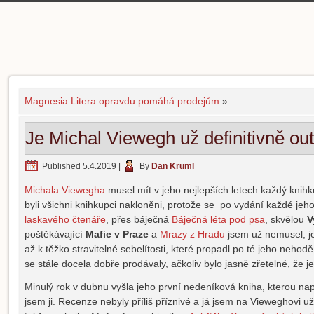
Magnesia Litera opravdu pomáhá prodejům
»
Je Michal Viewegh už definitivně ou
Published
5.4.2019
|
By
Dan Kruml
Michala Viewegha
musel mít v jeho nejlepších letech každý knihk
byli všichni knihkupci nakloněni, protože se po vydání každé jeho
laskavého čtenáře
, přes báječná
Báječná léta pod psa
, skvělou
V
poštěkávající
Mafie v Praze
a
Mrazy z Hradu
jsem už nemusel, 
až k těžko stravitelné sebelítosti, které propadl po té jeho nehod
se stále docela dobře prodávaly, ačkoliv bylo jasně zřetelné, že
Minulý rok v dubnu vyšla jeho první nedeníková kniha, kterou n
jsem ji. Recenze nebyly příliš příznivé a já jsem na Vieweghovi 