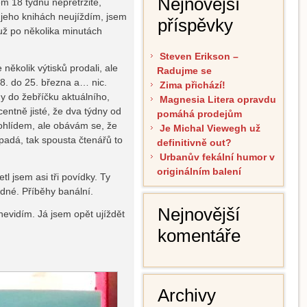
Nejnovější
m 18 týdnů nepřetržitě,
a jeho knihách neujíždím, jsem
příspěvky
 už po několika minutách
Steven Erikson –
několik výtisků prodali, ale
Radujme se
8. do 25. března a… nic.
Zima přichází!
dy do žebříčku aktuálního,
Magnesia Litera opravdu
entně jisté, že dva týdny od
pomáhá prodejům
rohlídem, ale obávám se, že
Je Michal Viewegh už
padá, tak spousta čtenářů to
definitivně out?
Urbanův fekální humor v
originálním balení
l jsem asi tři povídky. Ty
ádné. Příběhy banální.
Nejnovější
 nevidím. Já jsem opět ujíždět
komentáře
Archivy