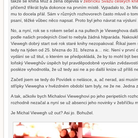
takže se kniha Muž a žena objevila v
žebříčku Svazu českých kni
přičemž třikrát byla dokonce na prvním místě. Vypadalo to, že Mi
mu to docela přál. Sám v různých rozhovorech často mluvil o tom
psaní, těžké vůbec něco napsat. Proto byl jeho návrat na výslun
No, a nyní, rok se s rokem sešel a na pultech je Vieweghova dal
podle našich prodejních čísel to nebyla žádná hitparáda. Nakouk
Viewegh dobrý start své rok staré knihy nezopakoval. Říkal jsem s
tedy na týden od 25. března do 31. března a… nic. Není v první 
vydání se už titul, o kterém se předpokládá, že by to mohl být b
loňský Vieweghův úspěch byl pravděpodobně vyvolán zvědavostí čte
posléze vyhodnotila, že už tedy asi ne a po další knize už příliš n
Začetl jsem se tedy do Povídek o nelásce, a, ač nerad, asi musím
střípky Viewegha v hvězdném období tam byly, ne že ne. Jedna zaj
A tak, ačkoliv bych Michalovi Vieweghovi po jeho peripetiích rozho
rozhodně nezačal a nyní se už absenci jeho novinky v žebříčku 
Je Michal Viewegh už out? Asi jo. Bohužel.