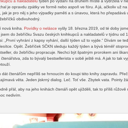
hkupců a nakladatelů
týden po vydání na druhém místě a vydržela v ně
chal je opravdu zpátky ve formě nebo aspoň ve fóru. A já, ačkoliv už n
, jak je pro něj s jeho výpadky paměti a s únavou, která ho přepadává
í žebříčků obdivuhodný.
ší nová kniha.
Povídky o nelásce
vyšly 18. března 2019, od té doby jsme 
l jsem do žebříčku Svazu českých knihkupců a nakladatelů v týdnu od 1
i: „První vyhrání z kapsy vyhání, další týden už to vyjde.“ Dívám se te
desítce. Opět. Žebříček SČKN sleduju každý týden a bývá téměř stoproc
estseller, do žebříčku propracuje. Nechci být špatným prorokem ani ška
nářstva, zda to bývalý bestsellerista v sobě ještě má. A jak to tak vy
etouží.
 dát čtenářům nepříliš se hrnoucím do koupi této knihy zapravdu. Přečet
ímavá věta. Jeden jiskrný dialog. Leč. Toť vše. Zbytek vata. Pointy ž
dně přál, aby na jeho knihách čtenáři opět ujížděli, tak to příliš růžově
moc nedivím.