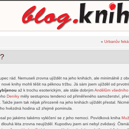
«
Urbanův fekál
t?
upec rád. Nemuseli zrovna ujíždět na jeho knihách, ale minimálně z ob
 nové knihy mohli těšit na pěknou tržbu. Já sám jsem ujížděl od prvotn
ybíjenou
až k trochu esoterickým, ale stále dobrým
Andělům všedního
jeho
Deníky
měly sestupnou tendenci od přiměřeného samožerství, pře
ě. Takže jsem tak nějak přirozeně na jeho knihách ujíždět přestal. Nicmé
 jeho hvězdná hodina už zřejmě pominula.
apsal po jakéms takéms vyléčení se z jeho nemoci. Povídková kniha
Muž
už dlouhá léta zrovna neujížděl. Kupodivu jsem ani nebyl zvědavý. Čtená