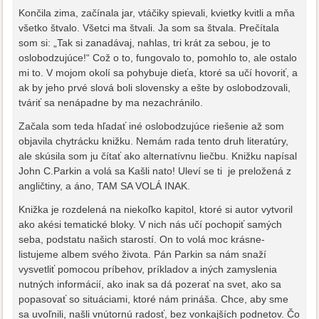
Končila zima, začínala jar, vtáčiky spievali, kvietky kvitli a mňa
všetko štvalo. Všetci ma štvali. Ja som sa štvala. Prečítala
som si: „Tak si zanadávaj, nahlas, tri krát za sebou, je to
oslobodzujúce!“ Což o to, fungovalo to, pomohlo to, ale ostalo
mi to. V mojom okolí sa pohybuje dieťa, ktoré sa učí hovoriť, a
ak by jeho prvé slová boli slovensky a ešte by oslobodzovali,
tváriť sa nenápadne by ma nezachránilo.
Začala som teda hľadať iné oslobodzujúce riešenie až som
objavila chytrácku knižku. Nemám rada tento druh literatúry,
ale skúsila som ju čítať ako alternatívnu liečbu. Knižku napísal
John C.Parkin a volá sa Kašli nato! Uleví se ti je preložená z
angličtiny, a áno, TAM SA VOLÁ INAK.
Knižka je rozdelená na niekoľko kapitol, ktoré si autor vytvoril
ako akési tematické bloky. V nich nás učí pochopiť samých
seba, podstatu našich starostí. On to volá moc krásne-
listujeme albem svého života. Pán Parkin sa nám snaží
vysvetliť pomocou príbehov, príkladov a iných zamyslenia
nutných informácií, ako inak sa dá pozerať na svet, ako sa
popasovať so situáciami, ktoré nám prináša. Chce, aby sme
sa uvoľnili, našli vnútornú radosť, bez vonkajších podnetov. Čo