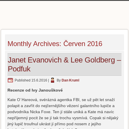
Monthly Archives:
Červen 2016
Janet Evanovich & Lee Goldberg –
Podfuk
Published
15.6.2016
|
By
Dan Kruml
Recenze od Ivy Janouškové
Kate O´Hareová, svérázná agentka FBI, se už pět let snaží
polapit a zavřít do nejčernějšího vězení galantního lupiče a
podvodníka Nicka Foxe. Ten jí stále uniká a Kate má navíc
nepříjemný pocit že se jí tak trochu vysmívá. Copak si nějaký
jiný lupič troufnul ukrást jí přímo pod nosem z jejího