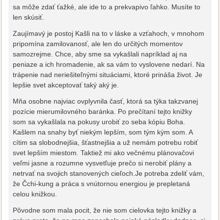
sa môže zdať ťažké, ale ide to a prekvapivo ľahko. Musíte to
len skúsiť.
Zaujímavý je postoj Kašli na to v láske a vzťahoch, v mnohom
pripomína zamilovanosť, ale len do určitých momentov
samozrejme. Chce, aby sme sa vykašlali napríklad aj na
peniaze a ich hromadenie, ak sa vám to vyslovene nedarí. Na
trápenie nad neriešiteľnými situáciami, ktoré prináša život. Je
lepšie svet akceptovať taký aký je.
Mňa osobne najviac ovplyvnila časť, ktorá sa týka takzvanej
pozície mierumilovného baránka. Po prečítaní tejto knižky
som sa vykašlala na pokusy urobiť zo seba kópiu Boha.
Kašlem na snahy byť niekým lepším, som tým kým som. A
cítim sa slobodnejšia, šťastnejšia a už nemám potrebu robiť
svet lepším miestom. Taktiež mi ako večnému plánovačovi
veľmi jasne a rozumne vysvetľuje prečo si nerobiť plány a
netrvať na svojich stanovených cieľoch.Je potreba zdeliť vám,
že Čchi-kung a práca s vnútornou energiou je prepletaná
celou knižkou.
Pôvodne som mala pocit, že nie som cielovka tejto knižky a