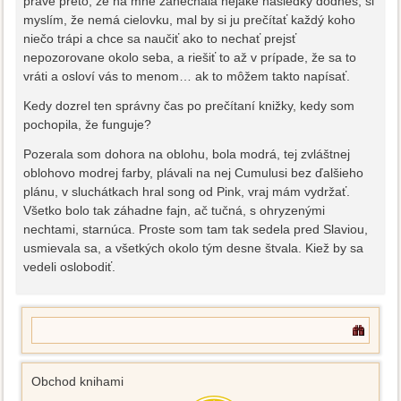
práve preto, že na mne zanechala nejaké následky dodnes, si
myslím, že nemá cielovku, mal by si ju prečítať každý koho
niečo trápi a chce sa naučiť ako to nechať prejsť
nepozorovane okolo seba, a riešiť to až v prípade, že sa to
vráti a osloví vás to menom… ak to môžem takto napísať.
Kedy dozrel ten správny čas po prečítaní knižky, kedy som
pochopila, že funguje?
Pozerala som dohora na oblohu, bola modrá, tej zvláštnej
oblohovo modrej farby, plávali na nej Cumulusi bez ďalšieho
plánu, v sluchátkach hral song od Pink, vraj mám vydržať.
Všetko bolo tak záhadne fajn, ač tučná, s ohryzenými
nechtami, starnúca. Proste som tam tak sedela pred Slaviou,
usmievala sa, a všetkých okolo tým desne štvala. Kiež by sa
vedeli oslobodiť.
Obchod knihami