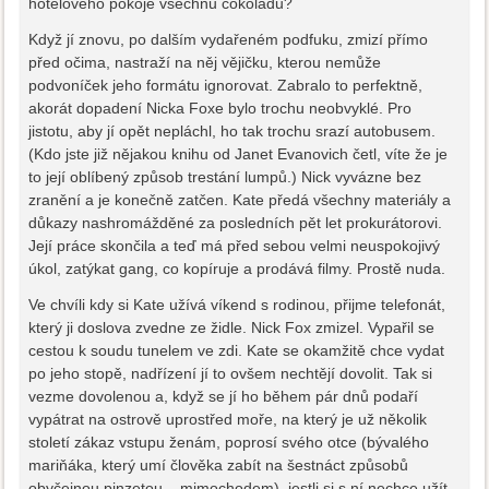
hotelového pokoje všechnu čokoládu?
Když jí znovu, po dalším vydařeném podfuku, zmizí přímo
před očima, nastraží na něj vějičku, kterou nemůže
podvoníček jeho formátu ignorovat. Zabralo to perfektně,
akorát dopadení Nicka Foxe bylo trochu neobvyklé. Pro
jistotu, aby jí opět nepláchl, ho tak trochu srazí autobusem.
(Kdo jste již nějakou knihu od Janet Evanovich četl, víte že je
to její oblíbený způsob trestání lumpů.) Nick vyvázne bez
zranění a je konečně zatčen. Kate předá všechny materiály a
důkazy nashromážděné za posledních pět let prokurátorovi.
Její práce skončila a teď má před sebou velmi neuspokojivý
úkol, zatýkat gang, co kopíruje a prodává filmy. Prostě nuda.
Ve chvíli kdy si Kate užívá víkend s rodinou, přijme telefonát,
který ji doslova zvedne ze židle. Nick Fox zmizel. Vypařil se
cestou k soudu tunelem ve zdi. Kate se okamžitě chce vydat
po jeho stopě, nadřízení jí to ovšem nechtějí dovolit. Tak si
vezme dovolenou a, když se jí ho během pár dnů podaří
vypátrat na ostrově uprostřed moře, na který je už několik
století zákaz vstupu ženám, poprosí svého otce (bývalého
mariňáka, který umí člověka zabít na šestnáct způsobů
obyčejnou pinzetou – mimochodem), jestli si s ní nechce užít