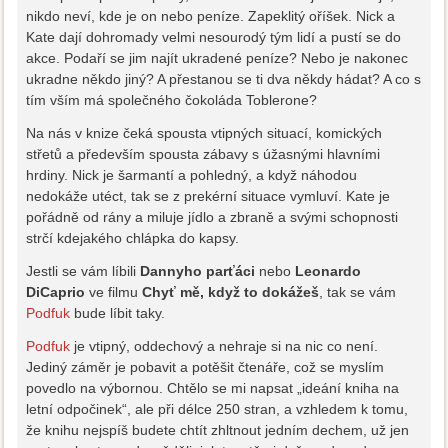
nikdo neví, kde je on nebo peníze. Zapeklitý oříšek. Nick a
Kate dají dohromady velmi nesourodý tým lidí a pustí se do
akce. Podaří se jim najít ukradené peníze? Nebo je nakonec
ukradne někdo jiný? A přestanou se ti dva někdy hádat? A co s
tím vším má společného čokoláda Toblerone?
Na nás v knize čeká spousta vtipných situací, komických
střetů a především spousta zábavy s úžasnými hlavními
hrdiny. Nick je šarmantí a pohledný, a když náhodou
nedokáže utéct, tak se z prekérní situace vymluví. Kate je
pořádně od rány a miluje jídlo a zbraně a svými schopnosti
strčí kdejakého chlápka do kapsy.
Jestli se vám líbili
Dannyho parťáci
nebo
Leonardo
DiCaprio
ve filmu
Chyť mě, když to dokážeš
, tak se vám
Podfuk
bude líbit taky.
Podfuk
je vtipný, oddechový a nehraje si na nic co není.
Jediný záměr je pobavit a potěšit čtenáře, což se myslím
povedlo na výbornou. Chtělo se mi napsat „ideání kniha na
letní odpočinek“, ale při délce 250 stran, a vzhledem k tomu,
že knihu nejspíš budete chtít zhltnout jedním dechem, už jen