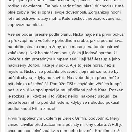
rodinou dovolenou. Tatínek s radostí souhlasí, důchodu už má
plné zuby a rád si opráší svoje dovednosti. Zorganizují noční
let nad ostrovem, aby mohla Kate seskočit nepozorovaně na
zapovězená místa.
Vše se podaří přesně podle plánu, Nicka najde na první pokus
a překvapí ho u večeře v pohodlném srubu, jak si pochutnává
na obřím steaku (nejen ženy, ale i maso je na tomto ostrově
zakázáno). Než ho stačí zatknout, čeká ji ledová sprcha. U
večeře s tím proradným lumpem sedí i její šéf Jessup a jeho
nadřízený Bolton. Kate je v šoku. A je to ještě horší, než si
myslela. Nickovi se podařilo přesvědčit její nadřízené, že by
udělali chybu, kdyby ho zavřeli. Na svobodě jim přece může
být daleko užitečnější. Pomůže FBI s chytáním větších lumpů
než je on. A ke spolupráci je mu přidělená právě Kate. Rozkaz
je rozkaz, a i když se jí to vůbec nelíbí, nakonec usoudí, že
bude lepší mít ho pod dohledem, kdyby se náhodou pokusil
podfouknout FBI a zmizet.
Prvním společným úkolem je Derek Griffin, podvodník, který
zmizel chvilku před zatčením s pěti sty miliony dolarů. A FBI je
chce pochopitelně zpátky, s ním nebo bez něj. Problém je, že