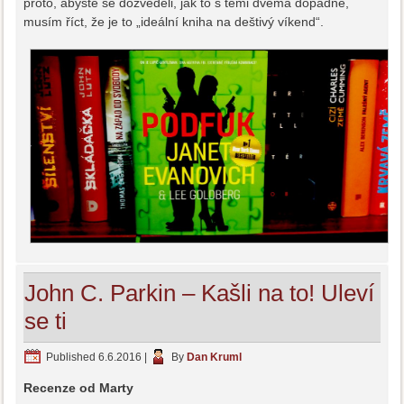
proto, abyste se dozvěděli, jak to s těmi dvěma dopadne,
musím říct, že je to „ideální kniha na deštivý víkend“.
John C. Parkin – Kašli na to! Uleví
se ti
Published
6.6.2016
|
By
Dan Kruml
Recenze od Marty