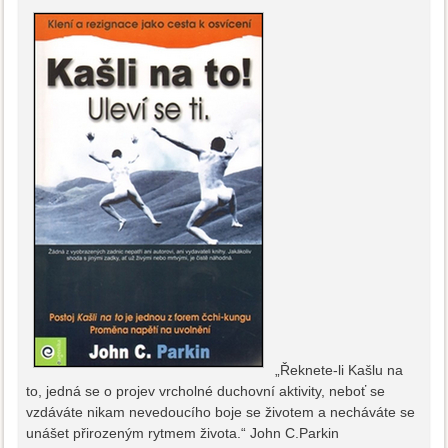
„Řeknete-li Kašlu na
to, jedná se o projev vrcholné duchovní aktivity, neboť se
vzdáváte nikam nevedoucího boje se životem a necháváte se
unášet přirozeným rytmem života.“ John C.Parkin