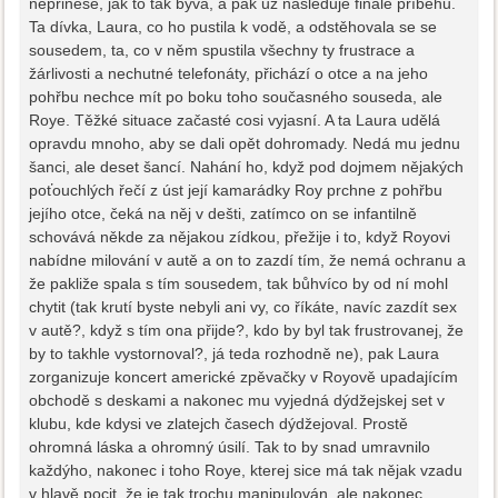
nepřinese, jak to tak bývá, a pak už následuje finále příběhu.
Ta dívka, Laura, co ho pustila k vodě, a odstěhovala se se
sousedem, ta, co v něm spustila všechny ty frustrace a
žárlivosti a nechutné telefonáty, přichází o otce a na jeho
pohřbu nechce mít po boku toho současného souseda, ale
Roye. Těžké situace začasté cosi vyjasní. A ta Laura udělá
opravdu mnoho, aby se dali opět dohromady. Nedá mu jednu
šanci, ale deset šancí. Nahání ho, když pod dojmem nějakých
poťouchlých řečí z úst její kamarádky Roy prchne z pohřbu
jejího otce, čeká na něj v dešti, zatímco on se infantilně
schovává někde za nějakou zídkou, přežije i to, když Royovi
nabídne milování v autě a on to zazdí tím, že nemá ochranu a
že pakliže spala s tím sousedem, tak bůhvíco by od ní mohl
chytit (tak krutí byste nebyli ani vy, co říkáte, navíc zazdít sex
v autě?, když s tím ona přijde?, kdo by byl tak frustrovanej, že
by to takhle vystornoval?, já teda rozhodně ne), pak Laura
zorganizuje koncert americké zpěvačky v Royově upadajícím
obchodě s deskami a nakonec mu vyjedná dýdžejskej set v
klubu, kde kdysi ve zlatejch časech dýdžejoval. Prostě
ohromná láska a ohromný úsilí. Tak to by snad umravnilo
každýho, nakonec i toho Roye, kterej sice má tak nějak vzadu
v hlavě pocit, že je tak trochu manipulován, ale nakonec,