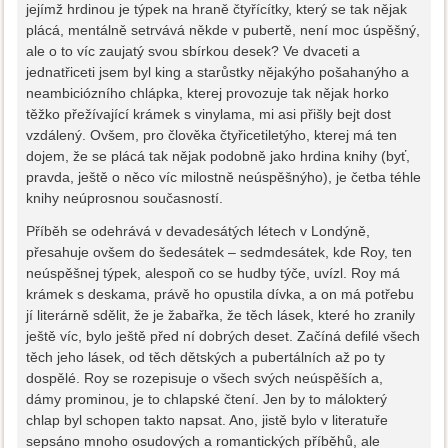
jejímž hrdinou je týpek na hraně čtyřícítky, který se tak nějak
plácá, mentálně setrvává někde v pubertě, není moc úspěšný,
ale o to víc zaujatý svou sbírkou desek? Ve dvaceti a
jednatřiceti jsem byl king a starůstky nějakýho pošahanýho a
neambiciózního chlápka, kterej provozuje tak nějak horko
těžko přežívající krámek s vinylama, mi asi přišly bejt dost
vzdálený. Ovšem, pro člověka čtyřicetiletýho, kterej má ten
dojem, že se plácá tak nějak podobně jako hrdina knihy (byť,
pravda, ještě o něco víc milostně neúspěšnýho), je četba téhle
knihy neúprosnou současností.
Příběh se odehrává v devadesátých létech v Londýně,
přesahuje ovšem do šedesátek – sedmdesátek, kde Roy, ten
neúspěšnej týpek, alespoň co se hudby týče, uvízl. Roy má
krámek s deskama, právě ho opustila dívka, a on má potřebu
jí literárně sdělit, že je žabařka, že těch lásek, které ho zranily
ještě víc, bylo ještě před ní dobrých deset. Začíná defilé všech
těch jeho lásek, od těch dětských a pubertálních až po ty
dospělé. Roy se rozepisuje o všech svých neúspěších a,
dámy prominou, je to chlapské čtení. Jen by to málokterý
chlap byl schopen takto napsat. Ano, jistě bylo v literatuře
sepsáno mnoho osudových a romantických příběhů, ale