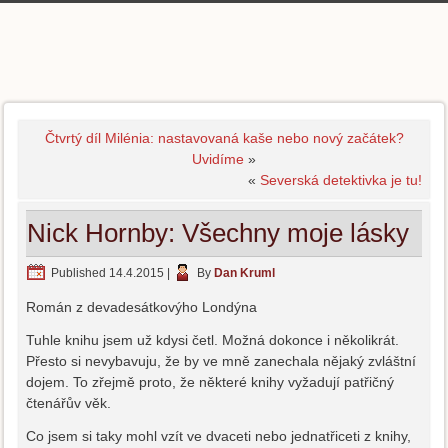
Čtvrtý díl Milénia: nastavovaná kaše nebo nový začátek?
Uvidíme
»
«
Severská detektivka je tu!
Nick Hornby: Všechny moje lásky
Published
14.4.2015
|
By
Dan Kruml
Román z devadesátkovýho Londýna
Tuhle knihu jsem už kdysi četl. Možná dokonce i několikrát.
Přesto si nevybavuju, že by ve mně zanechala nějaký zvláštní
dojem. To zřejmě proto, že některé knihy vyžadují patřičný
čtenářův věk.
Co jsem si taky mohl vzít ve dvaceti nebo jednatřiceti z knihy,