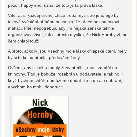
pozor, happy end, uzná, že toto je ta pravá láska.
Víte, ať si každej druhej chlap třeba myslí, že jeho ego by
takové vyústění příběhu nesneslo, že přece nejsou takoví
matláci, kteří nepotřebují, aby jim nějaká ženská takhle
organizovala život, tak si přesto myslím, že Nick Hornby ví, po
čem chlapi touží.
A proto, ačkoliv jsou Všechny moje lásky chlapské čtení, měly
by si tu knihu přečíst především ženy.
Ovšem, aby si knihu mohly ženy přečíst, musí zamířit do
knihovny. Titul je bohužel rozebrán u dodavatele, a tak ho, i
když bychom chtěli, nemůžeme dodat. To nám ale nebrání,
abychom ho mohli doporučit.