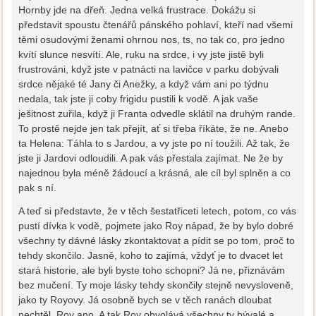
Hornby jde na dřeň. Jedna velká frustrace. Dokážu si
představit spoustu čtenářů pánského pohlaví, kteří nad všemi
těmi osudovými ženami ohrnou nos, ts, no tak co, pro jedno
kvítí slunce nesvítí. Ale, ruku na srdce, i vy jste jistě byli
frustrováni, když jste v patnácti na lavičce v parku dobývali
srdce nějaké té Jany či Anežky, a když vám ani po týdnu
nedala, tak jste ji coby frigidu pustili k vodě. A jak vaše
ješitnost zuřila, když ji Franta odvedle sklátil na druhým rande.
To prostě nejde jen tak přejít, ať si třeba říkáte, že ne. Anebo
ta Helena: Táhla to s Jardou, a vy jste po ní toužili. Až tak, že
jste ji Jardovi odloudili. A pak vás přestala zajímat. Ne že by
najednou byla méně žádoucí a krásná, ale cíl byl splněn a co
pak s ní.
A teď si představte, že v těch šestatřiceti letech, potom, co vás
pustí dívka k vodě, pojmete jako Roy nápad, že by bylo dobré
všechny ty dávné lásky zkontaktovat a pídit se po tom, proč to
tehdy skončilo. Jasně, koho to zajímá, vždyť je to dvacet let
stará historie, ale byli byste toho schopni? Já ne, přiznávám
bez mučení. Ty moje lásky tehdy skončily stejně nevysloveně,
jako ty Royovy. Já osobně bych se v těch ranách dloubat
nechtěl. Roy ano. A tak Roy obvolává všechny ty bývalé a