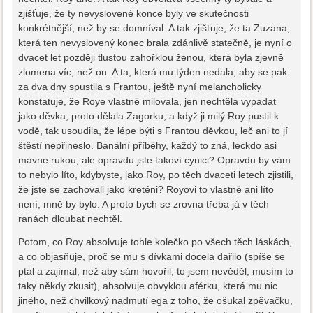
zjišťuje, že ty nevyslovené konce byly ve skutečnosti
konkrétnější, než by se domníval. A tak zjišťuje, že ta Zuzana,
která ten nevyslovený konec brala zdánlivě statečně, je nyní o
dvacet let později tlustou zahořklou ženou, která byla zjevně
zlomena víc, než on. A ta, která mu týden nedala, aby se pak
za dva dny spustila s Frantou, ještě nyní melancholicky
konstatuje, že Roye vlastně milovala, jen nechtěla vypadat
jako děvka, proto dělala Zagorku, a když ji milý Roy pustil k
vodě, tak usoudila, že lépe býti s Frantou děvkou, leč ani to jí
štěstí nepřineslo. Banální příběhy, každý to zná, leckdo asi
mávne rukou, ale opravdu jste takoví cynici? Opravdu by vám
to nebylo líto, kdybyste, jako Roy, po těch dvaceti letech zjistili,
že jste se zachovali jako kreténi? Royovi to vlastně ani líto
není, mně by bylo. A proto bych se zrovna třeba já v těch
ranách dloubat nechtěl.
Potom, co Roy absolvuje tohle kolečko po všech těch láskách,
a co objasňuje, proč se mu s dívkami docela dařilo (spíše se
ptal a zajímal, než aby sám hovořil; to jsem nevěděl, musím to
taky někdy zkusit), absolvuje obvyklou aférku, která mu nic
jiného, než chvilkový nadmutí ega z toho, že ošukal zpěvačku,