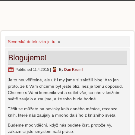
Severská detektivka je tu!
»
Blogujeme!
Published
11.4.2015
|
By
Dan Kruml
Je to neuvěřitelné, ale už i my jsme si založili blog! A to jen
proto, že k Vám chceme být ještě blíž, než je tomu doposud.
Chceme s Vámi komunikovat a sdílet vše, co nás v knižním
světě zaujalo a zaujme, a že toho bude hodně.
Těšit se můžete na novinky knih daného měsíce, recenze
knih, které nás zaujaly a mnoho dalšího z knižního světa.
Budeme moc vděční, když nás budete číst, protože Vy,
zákazníci jste smyslem naší práce.