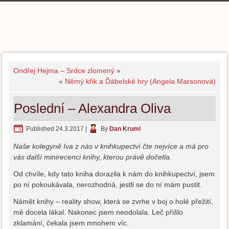
Ondřej Hejma – Srdce zlomený
»
«
Němý křik a Ďábelské hry (Angela Marsonová)
Poslední – Alexandra Oliva
Published
24.3.2017
|
By
Dan Kruml
Naše kolegyně Iva z nás v knihkupectví čte nejvíce a má pro
vás další minirecenci knihy, kterou právě dočetla.
Od chvíle, kdy tato kniha dorazila k nám do knihkupectví, jsem
po ní pokoukávala, nerozhodná, jestli se do ní mám pustit.
Námět knihy – reality show, která se zvrhe v boj o holé přežití,
mě docela lákal. Nakonec jsem neodolala. Leč přišlo
zklamání, čekala jsem mnohem víc.