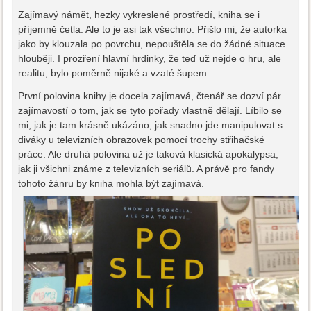
Zajímavý námět, hezky vykreslené prostředí, kniha se i
příjemně četla. Ale to je asi tak všechno. Přišlo mi, že autorka
jako by klouzala po povrchu, nepouštěla se do žádné situace
hlouběji. I prozření hlavní hrdinky, že teď už nejde o hru, ale
realitu, bylo poměrně nijaké a vzaté šupem.
První polovina knihy je docela zajímavá, čtenář se dozví pár
zajímavostí o tom, jak se tyto pořady vlastně dělají. Líbilo se
mi, jak je tam krásně ukázáno, jak snadno jde manipulovat s
diváky u televizních obrazovek pomocí trochy střihačské
práce. Ale druhá polovina už je taková klasická apokalypsa,
jak ji všichni známe z televizních seriálů. A právě pro fandy
tohoto žánru by kniha mohla být zajímavá.