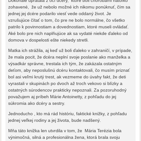
Dokonale upratala z očí dcéry, ktoré boli chorobami natoľko
zohavené, že už nebolo možné ich nikomu ponúknuť, čím sa
jednej jej dcére podarilo viesť vede oddaný život. Je
vzrušujúce čítať o tom, čo pre ne bolo normálne, čo všetko
patrilo k povinnostiam a dovednostiam, ktoré museli ovládať.
Aké bolo pre nich naplňujúce ak sa vydaté niekde ďaleko od
domova v dospelosti ešte niekedy stretli.
Matka ich strážila, aj keď už boli ďaleko v zahraničí, v prípade,
že mala pocit, že dcéra neplní svoje poslanie ako manželka a
výsadkár správne, trestala ich tým, že zakázala ostatným
deťom, aby neposlušnú dcéru kontaktovali, čo musím priznať
bol asi veľmi krutý trest, ak vezmeme do úvahy fakt, že deti
vyrastali v skupinách po dvoch až troch vekovo si blízky a
ostatných súrodencov prakticky nepoznali. Za pozoruhodný
považujem aj príbeh Márie Antoinetty, z pohľadu do jej
súkromia ako dcéry a sestry.
Jednoducho , kto má rád históriu, faktické knižky, z pohľadu
jednej veľkej rodiny a jej života, bude nadšený.
Mňa táto knižka len utvrdila v tom, že Mária Terézia bola
výnimočná, silná a profesionálna žena, ktorá brala svoju