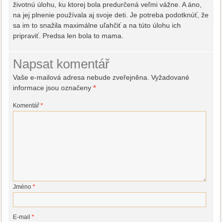
životnú úlohu, ku ktorej bola predurčená veľmi vážne. A áno,
na jej plnenie používala aj svoje deti. Je potreba podotknúť, že
sa im to snažila maximálne uľahčiť a na túto úlohu ich
pripraviť. Predsa len bola to mama.
Napsat komentář
Vaše e-mailová adresa nebude zveřejněna.
Vyžadované
informace jsou označeny
*
Komentář
*
Jméno
*
E-mail
*