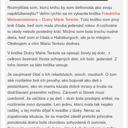
Rozmýšľala som, ktorú knihu by som definovala ako svoju
najobľúbenejšiu? Veľmi rýchlo sa mi vybavila knižka
Friedricha
Weissensteinera – Dcéry Márie Terézie
. Túto knižku som prvý
krát čítala, keď som mala zhruba jedenásť rokov. A rozhodne
to vtedy nebolo posledný krát. Možno som bola trochu nudné
dieťa, keď som si čítala o Habsburgoch, ale ja to milujem.
Obdivujem a ctím Máriu Teréziu dodnes.
V knižke Dcéry Márie Terézie sa opisujú životy jej dcér, z
celkovo šestnásť života schopných detí, ich bolo jedenásť. Z
toho ôsmim sa táto knižka venuje.
Je zaujímavé čítať o ich rebelstvách, snoch, osudoch. O tom
aké rozdielne boli ich povahy, ako bojovali ako deti s
pestúnkami, ako im mama kázala dobré mravy a trvala na
dodržiavaní presného režimu. Zároveň si človek musí
uvedomiť, že väčšina z jej detí – dcér bola predajný artikel, na
rozšírenie moci dynastie. Len jednu, ktorú mala tak nejako
radšej, u tej mohlo dôjsť k svadbe z lásky. Neraz sa
zopakovala situácia, že sa manžel zdedil pretože pôvodne
ponúknutá dcéra bola chorobou zohyzdená či zomrela.