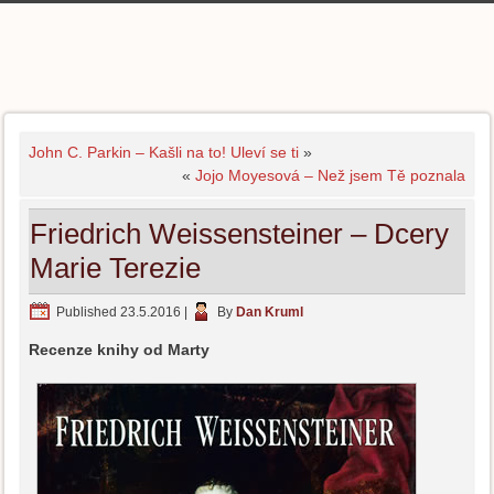
John C. Parkin – Kašli na to! Uleví se ti
»
«
Jojo Moyesová – Než jsem Tě poznala
Friedrich Weissensteiner – Dcery
Marie Terezie
Published
23.5.2016
|
By
Dan Kruml
Recenze knihy od Marty