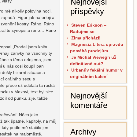
Nejnovější
a vlasy.
příspěvky
ro mě nikoliv polovina noci,
apadá. Figur jak na orloji a
o zvonění kostry. Ráno. Ráno
Steven Erikson –
áral tu synopsi a ráno… Ráno
Radujme se
Zima přichází!
Magnesia Litera opravdu
ozepsal „Prodal jsem knihu
pomáhá prodejům
rhají zářivky na všechny ty
Je Michal Viewegh už
 vůbec s těma orlojema, jsem
definitivně out?
si u nás cosi koupil pan
Urbanův fekální humor v
 došly bizarní situace a
originálním balení
cí orálního sexu s
le přece už udělala ta ruská
cku v Maxovi, text byl sice
Nejnovější
díl od punku, žije, takže
komentáře
račování. Něco jako
ž tak špatné, kapitoly, na můj
 kdy podle mě stačilo jen
Archivy
desátek na maloměstě.