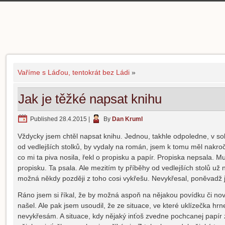
Vaříme s Láďou, tentokrát bez Ládi
»
Jak je těžké napsat knihu
Published
28.4.2015
|
By
Dan Kruml
Vždycky jsem chtěl napsat knihu. Jednou, takhle odpoledne, v so
od vedlejších stolků, by vydaly na román, jsem k tomu měl nakroče
co mi ta piva nosila, řekl o propisku a papír. Propiska nepsala. Mu
propisku. Ta psala. Ale mezitím ty příběhy od vedlejších stolů už 
možná někdy později z toho cosi vykřešu. Nevykřesal, poněvadž j
Ráno jsem si říkal, že by možná aspoň na nějakou povídku či novel
našel. Ale pak jsem usoudil, že ze situace, ve které uklízečka hr
nevykřesám. A situace, kdy nějaký inťoš zvedne pochcanej papír 