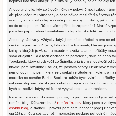
nějakou inťoškou analyzuje a říká si: „Z toho by se dal nějaký te
Anebo ty chvíle, kdy se člověk někdy v polovině noci vzbudí (úmysl
ale předvečer, mluvíme tedy o čase někde mezi třetí a čtvrtou rá
všechny s naprosto stejně skvěle promazanými vztahy, jako vdech
se do toho pustím. Ráno ovšem přineslo zapomnění. Marné vzpomí
jsem ten papír nahrnul smetákem na lopatku. Asi tolik jsem z toho
Anebo ty záchvaty. Vždycky, když jsem něco přečetl, a ono se mi t
českému premiérovi“ (ach, tolik dlouhých souvětí, kterými jsem o
knihy, v kterých je všechna moudrost světa, a ano, i příběhy necu
snad orlojofil? – a o těch obchodních poradcích, dalících nebo tak
Topolánek, který si odskočil ze Špindlu, a já jsem si odskočil od
hlavně jsem rozumně usoudil, že postava sestry Fiedlerové z vr
nemohoucím řidičem, který se vysekal ve Studeném koleni, a násl
modelka se séměm Borise Beckera, takže bych vykrádal příběhy u
nakonec dopsán, ale šlo jen o ubohou reportáž o krachu jednoho 
bych se nedivil, kdyby mi čtenář vytýkal nedostatek realismu.
Neúspěchem skončil i úmysl, potom, co jsem sebekriticky uznal
románoblog. Důkazem budiž
román Trutnov
, který jsem s veliký
osobní blog
, a skončil. Opravdu jsem chtěl napsat epopej z devad
oprášit paměť a seslat dnešní nemastné neslané pohodlné mládež