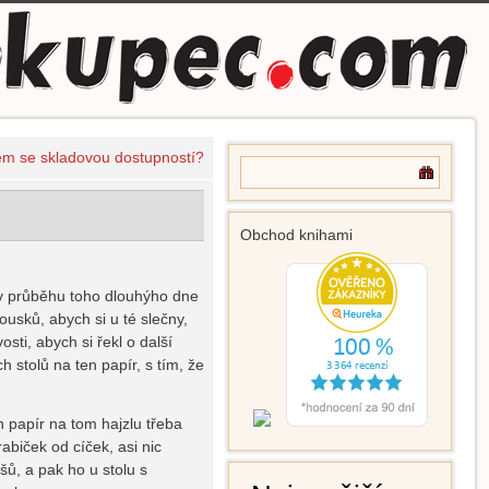
em se skladovou dostupností?
Obchod knihami
l v průběhu toho dlouhýho dne
ousků, abych si u té slečny,
sti, abych si řekl o další
h stolů na ten papír, s tím, že
n papír na tom hajzlu třeba
abiček od cíček, asi nic
ů, a pak ho u stolu s