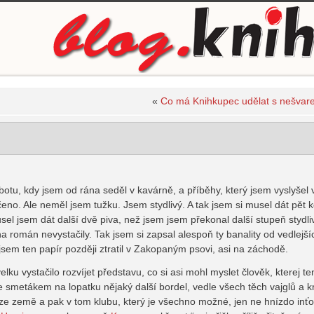
«
Co má Knihkupec udělat s nešvar
botu, kdy jsem od rána seděl v kavárně, a příběhy, který jsem vyslyše
no. Ale neměl jsem tužku. Jsem stydlivý. A tak jsem si musel dát pět k
sel jsem dát další dvě piva, než jsem jsem překonal další stupeň stydlivo
na román nevystačily. Tak jsem si zapsal alespoň ty banality od vedlejšíc
sem ten papír později ztratil v Zakopaným psovi, asi na záchodě.
ku vystačilo rozvíjet představu, co si asi mohl myslet člověk, kterej te
ne smetákem na lopatku nějaký další bordel, vedle všech těch vajglů a kr
ze země a pak v tom klubu, který je všechno možné, jen ne hnízdo inťoš