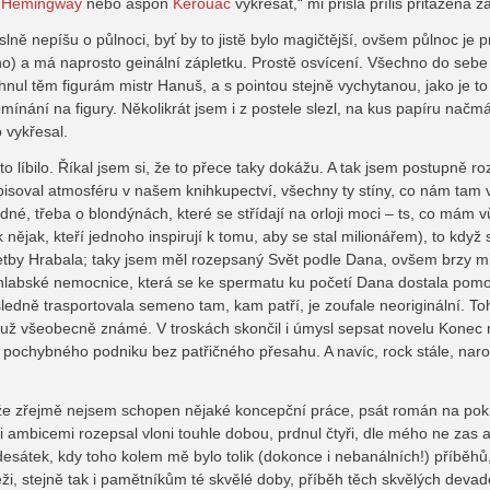
n
Hemingway
nebo aspoň
Kerouac
vykřesat,“ mi přišla příliš přitažená z
ně nepíšu o půlnoci, byť by to jistě bylo magičtější, ovšem půlnoc je p
no) a má naprosto geinální zápletku. Prostě osvícení. Všechno do sebe z
nul těm figurám mistr Hanuš, a s pointou stejně vychytanou, jako je t
nání na figury. Několikrát jsem i z postele slezl, na kus papíru načm
 vykřesal.
o líbilo. Říkal jsem si, že to přece taky dokážu. A tak jsem postupně r
pisoval atmosféru v našem knihkupectví, všechny ty stíny, co nám tam v
dné, třeba o blondýnách, které se střídají na orloji moci – ts, co mám
 nějak, kteří jednoho inspirují k tomu, aby se stal milionářem), to když 
 četby Hrabala; taky jsem měl rozepsaný Svět podle Dana, ovšem brzy mi
chlabské nemocnice, která se ke spermatu ku početí Dana dostala pomo
edně trasportovala semeno tam, kam patří, je zoufale neoriginální. Toh
ž všeobecně známé. V troskách skončil i úmysl sepsat novelu Konec ro
pochybného podniku bez patřičného přesahu. A navíc, rock stále, naroz
, že zřejmě nejsem schopen nějaké koncepční práce, psát román na pok
mi ambicemi rozepsal vloni touhle dobou, prdnul čtyři, dle mého ne zas a
esátek, kdy toho kolem mě bylo tolik (dokonce i nebanálních!) příběhů,
i, stejně tak i pamětníkům té skvělé doby, příběh těch skvělých deva